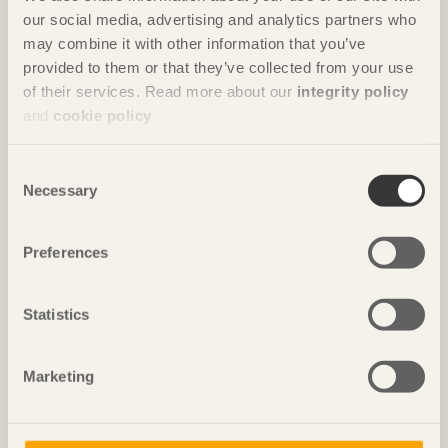
our social media, advertising and analytics partners who
may combine it with other information that you’ve
provided to them or that they’ve collected from your use
of their services. Read more about our
integrity policy
and
cookie policy
.
STORA BYGGNADER
Consent
Necessary
Selection
Malmö Banhallar
Preferences
Statistics
Marketing