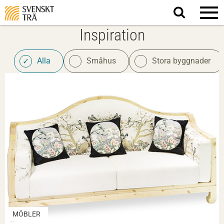
Sök
på
webbplatsen
Inspiration
Alla
Småhus
Stora byggnader
MÖBLER