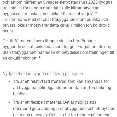
och att om hälften av Sveriges flerbostadshus 2025 byggs i
trä i stället för i andra material skulle klimatpåverkan i
byggskedet minskas med cirka 40 procent varje år?
Tillsammans med ett ökat träbyggande inom publika och
privata lokaler motsvarar detta cirka 1 miljon ton koldioxid
per år.
Det är få material som lämpar sig lika bra för både
byggande och att cirkuleras som trä gör. Frågan är inte om,
utan t
räbyggandet har r
edan en betydelse i omställningen till
en cirkulär ekonomi
*
.
Nyttja det redan byggda och bygg på höjden
Trä är ett relativt lätt material som kan användas för
att bygga på befintliga stommar utan att förstärkning
behövs.
Trä är ett flexibelt material. Det är möjligt att i
efterhand göra ändringar i tr
äbyggnader och att byta ut
delar och renovera. Det i sin tur tär mindre på jordens