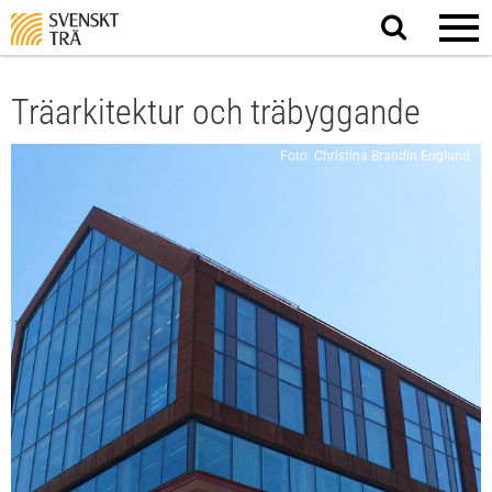
Sök
på
webbplatsen
Träarkitektur och träbyggande
Foto: Christina Brandin Englund