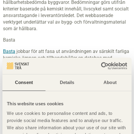
hållbarhetsbedömda byggvaror. Bedömningar görs utifrån
kriterier baserade på kemiskt innehåll, livscykel samt socialt
ansvarstagande i leverantörsledet. Det webbaserade
verktyget underlättar val av bygg- och förvaltningsmaterial
som är hållbara.
Basta
Basta
jobbar för att fasa ut användningen av särskilt farliga
kemiska ämnen och tillhandahåller en databas med
anläggningsprodukter som klarar organisationens krav.
Informationen i systemet kvalitetssäkras genom
regelbundna revisioner av leverantörerna. Basta är ett icke-
Consent
Details
About
vinstdrivande bolag och ägs av IVL, Svenska Miljöinstitutet
och branschorganisationen Byggföretagen.
Green Building
This website uses cookies
Är ett europeiskt system som riktar sig till fastighets- ägare
We use cookies to personalise content and ads, to
och förvaltare som vill effektivisera energianvändningen i
provide social media features and to analyse our traffic.
sina lokaler och bostäder. Kravet är att byggnaden använder
We also share information about your use of our site with
25 procent mindre energi än tidigare eller jämfört med