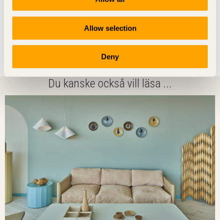
ljus, rörelse/ergonomi, komfort, ljudmiljö,
material/kemikalier, sinne/välmående och gemenskap.
Allow selection
* Läs mer om industriellt byggande i trä – nuläge och
prognos mot 2025 på:
Deny
Digitala Vetenskapliga Arkivet
Du kanske också vill läsa ...