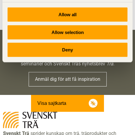
Del 1-4
Dela denna sida:
Allow all
Allow selection
Bli inspirerad och lär dig mer om trä
Deny
Anmäl dig här för att få information om publikationer,
seminarier och Svenskt Träs nyhetsbrev
Trä
.
Anmäl dig för att få inspiration
Visa sajtkarta
Svenskt Trä
sprider kunskap om trä, träprodukter och