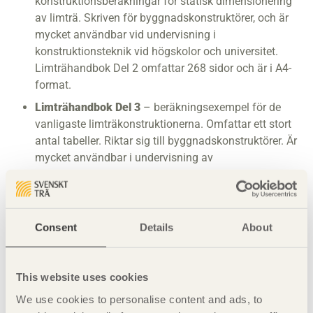
konstruktionsberäkningar för statisk dimensionering
av limträ. Skriven för byggnadskonstruktörer, och är
mycket användbar vid undervisning i
konstruktionsteknik vid högskolor och universitet.
Limträhandbok Del 2 omfattar 268 sidor och är i A4-
format.
Limträhandbok Del 3
– beräkningsexempel för de
vanligaste limträkonstruktionerna. Omfattar ett stort
antal tabeller. Riktar sig till byggnadskonstruktörer. Är
mycket användbar i undervisning av
konstruktionsteknik vid högskolor och universitet.
Limträhandbok Del 3 omfattar 224 sidor och är i A4-
format.
Consent
Details
About
Limträhandbok Del 4
- planering och montage av
limträkonstruktioner.
Boken riktar sig i första hand till projektörer,
This website uses cookies
konstruktörer, entreprenörer och montörer. Den tar
bland annat upp inköp och upphandling, transport och
We use cookies to personalise content and ads, to