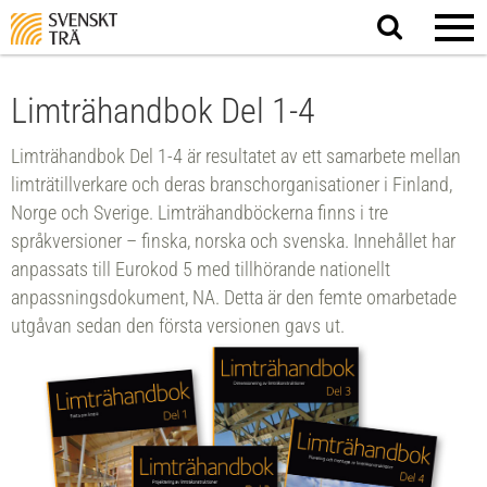
Sök
på
webbplatsen
Limträhandbok Del 1-4
Limträhandbok Del 1-4 är resultatet av ett samarbete mellan
limträtillverkare och deras branschorganisationer i Finland,
Norge och Sverige. Limträhandböckerna finns i tre
språkversioner – finska, norska och svenska. Innehållet har
anpassats till Eurokod 5 med tillhörande nationellt
anpassningsdokument, NA. Detta är den femte omarbetade
utgåvan sedan den första versionen gavs ut.