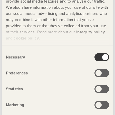
lossning, väderskydd och bearbetning, samt temporär
provide social media features and to analyse our traffic.
stagning, beslag och avsyning. Limträhandbok Del 4
We also share information about your use of our site with
omfattar 76 sidor och är i A4-format. Finns bara på
our social media, advertising and analytics partners who
svenska.
may combine it with other information that you’ve
Läs Limträhandbok Del 1-4 i pdf här
provided to them or that they’ve collected from your use
of their services. Read more about our
integrity policy
Limträhandbok Del 1
and
cookie policy
.
Limträhandbok Del 2
Limträhandbok Del 3
Consent
Necessary
Selection
Limträhandbok Del 4
Preferences
Beställ Limträhandböckerna här:
Del 1
Statistics
Del 2
Del 3
Marketing
Del 4