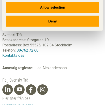
förpackningsindustri samt har ett nära samarbete med
Allow selection
svensk bygghandel och trävarugrossisterna.
© Föreningen Sveriges Skogsindustrier, 2026.
Deny
Tillgänglighetsredogörelse
Svenskt Trä
Besöksadress:
Storgatan 19
Postadress:
Box 55525,
102 04 Stockholm
Telefon:
08-762 72 60
Kontakta oss
Ansvarig utgivare:
Lisa Alexandersson
Följ Svenskt Trä
Fler siter från oss