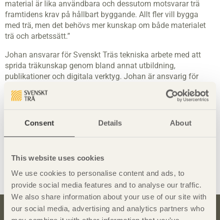
material är lika användbara och dessutom motsvarar trä
framtidens krav på hållbart byggande. Allt fler vill bygga
med trä, men det behövs mer kunskap om både materialet
trä och arbetssätt.”
Johan ansvarar för Svenskt Träs tekniska arbete med att
sprida träkunskap genom bland annat utbildning,
publikationer och digitala verktyg. Johan är ansvarig för
Limträkommittén och ingår i Målningskommittén samt
styrgruppen för limträ i Frankrike. Han deltar också i arbetet
med standarder och normer för att beskriva träprodukter på
ett enhetligt sätt för att skapa tydliga affärsprocesser i
Consent
Details
About
Svenskt Träs digitala produktkatalog
traprodukter.se
samt
ansvar samarbetet med bygg- och trävaruhandeln i Sverige
och Storbritannien.
This website uses cookies
Dela denna sida:
We use cookies to personalise content and ads, to
provide social media features and to analyse our traffic.
We also share information about your use of our site with
our social media, advertising and analytics partners who