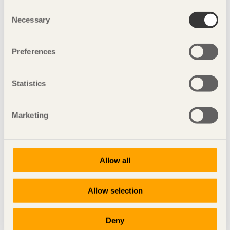
Consent
Necessary
Selection
Preferences
Statistics
Marketing
Allow all
Borrande skruv med fräsvingar
För sinusprofilerade fibercementskivor i tak med
Allow selection
specialbricka anpassad till profiltoppen. För utomhusmiljö.
Deny