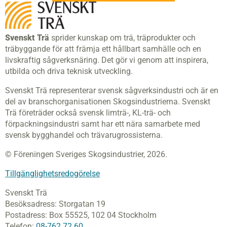
Svenskt Trä
sprider kunskap om trä, träprodukter och
träbyggande för att främja ett hållbart samhälle och en
livskraftig sågverksnäring. Det gör vi genom att inspirera,
utbilda och driva teknisk utveckling.
Svenskt Trä representerar svensk sågverksindustri och är en
del av branschorganisationen Skogsindustrierna. Svenskt
Trä företräder också svensk limträ-, KL-trä- och
förpackningsindustri samt har ett nära samarbete med
svensk bygghandel och trävarugrossisterna.
© Föreningen Sveriges Skogsindustrier, 2026.
Tillgänglighetsredogörelse
Svenskt Trä
Besöksadress:
Storgatan 19
Postadress:
Box 55525,
102 04 Stockholm
Telefon:
08-762 72 60