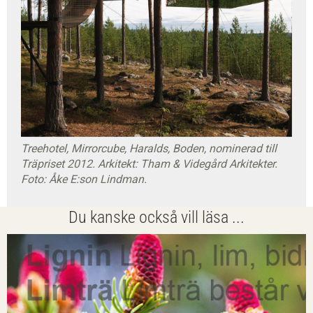
Treehotel, Mirrorcube, Haralds, Boden, nominerad till
Träpriset 2012. Arkitekt: Tham & Videgård Arkitekter.
Foto: Åke E:son Lindman.
Du kanske också vill läsa ...