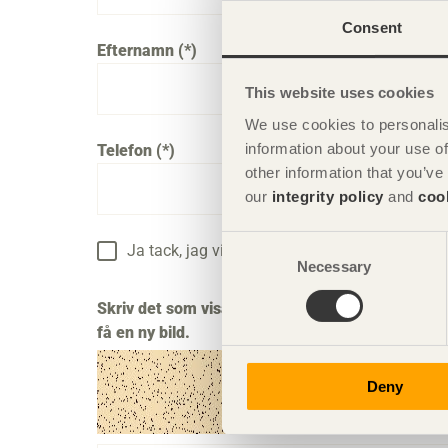
Consent
Efternamn
This website uses cookies
We use cookies to personalis
information about your use of
Telefon
other information that you’ve
our
integrity policy
and
coo
Consent
Ja tack, jag vill ha information om bland anna
Necessary
Selection
Skriv det som visas på bilden i formulärfält nedan 
få en ny bild.
Deny