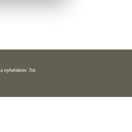
räs nyhetsbrev
Trä
.