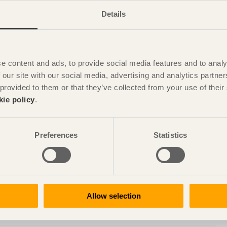
Details
e content and ads, to provide social media features and to analy
 our site with our social media, advertising and analytics partn
 provided to them or that they’ve collected from your use of the
kie policy
.
t publikationer och seminarier från Svenskt Trä via e-post.
Preferences
Statistics
för att verifiera dig. Klicka på de två pilarna och du vill
Allow selection