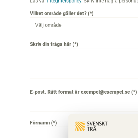
Läs vår
integritetspolicy
. Skriv inte några personupp
Vilket område gäller det?
Skriv din fråga här
E-post. Rätt format är exempel@exempel.se
Förnamn