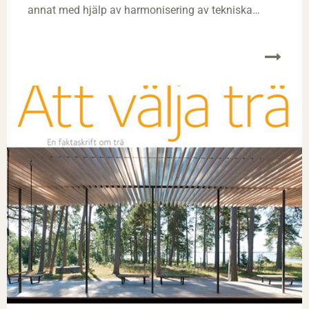
annat med hjälp av harmonisering av tekniska
regler för olika produktområden. Produkter som
uppfyller ställda krav kan CE-märkas och får
därefter säljas fritt inom och mellan länderna i EU
och EES.