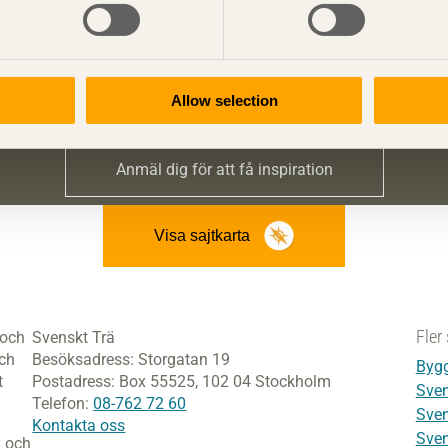
relseordförande i European Wood - ett europeiskt initiativ för
Bli inspirerad och lär dig mer om trä
Allow selection
 att få information om publikationer, seminarier och Svenskt T
Anmäl dig för att få inspiration
Visa sajtkarta
Fler 
 och
Svenskt Trä
och
Besöksadress:
Storgatan 19
Bygg
t
Postadress:
Box 55525,
102 04 Stockholm
Sven
Telefon:
08-762 72 60
Sven
Kontakta oss
Sven
i och