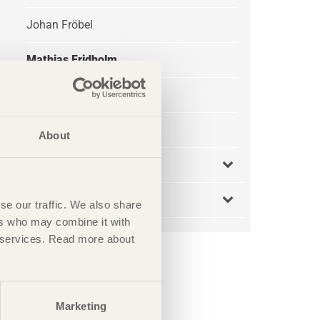
Johan Fröbel
Mathias Fridholm
Patrice Godonou
Susanne Rudenstam
About
Evenemang
Podcast
se our traffic. We also share
ers who may combine it with
ir services. Read more about
Marketing