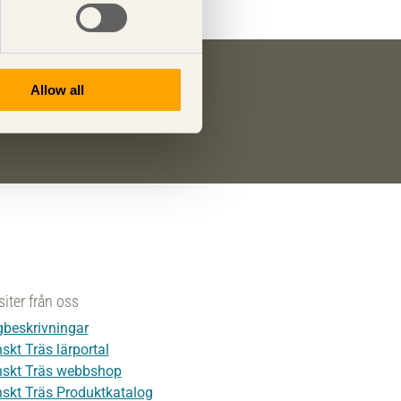
Allow all
räs nyhetsbrev
Trä
.
siter från oss
beskrivningar
skt Träs lärportal
skt Träs webbshop
skt Träs Produktkatalog