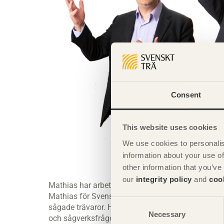
Consent
This website uses cookies
We use cookies to personalis
information about your use of
other information that you’ve
our
integrity policy
and
coo
Mathias har arbetat i 25 år i ledande positioner i
Mathias för Svenskt Träs kommittéer inom lövträ, 
Consent
sågade trävaror. Han representerar dessutom Sverig
Necessary
Selection
och sågverksfrågor i EU. Med sin tidigare bakgru