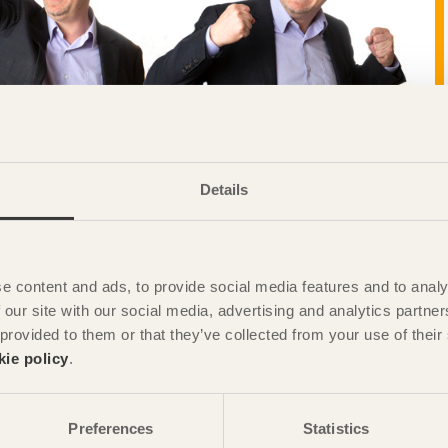
Details
e content and ads, to provide social media features and to analy
 our site with our social media, advertising and analytics partn
 provided to them or that they’ve collected from your use of the
kie policy
.
nom svensk sågverksindustri. I sin nuvarande roll ansvarar
träförpackningar, träfasader och teknik/standardisering för
e i styrelserna för de organisationer i Bryssel som driver trä-
Preferences
Statistics
nd från arbete utomlands är han också engagerad i Svenskt