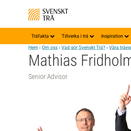
Träfakta
Tillverka i trä
Inspiration
Hem
›
Om oss
›
Vad gör Svenskt Trä?
›
Våra träex
Mathias Fridhol
Senior Advisor