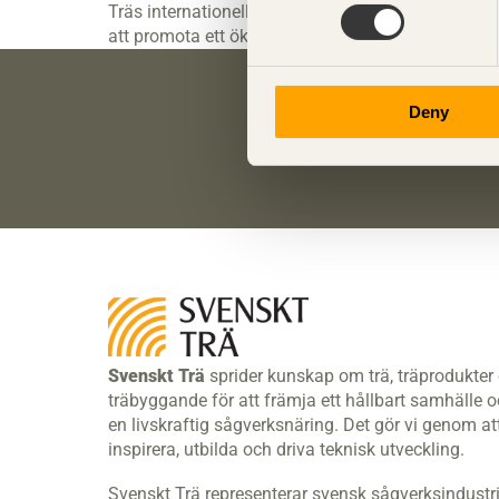
Träs internationella frågor. Bland annat är han sty
att promota ett ökat träbyggande i Kina.
Deny
Anmäl dig här för
Svenskt Trä
sprider kunskap om trä, träprodukter
träbyggande för att främja ett hållbart samhälle 
en livskraftig sågverksnäring. Det gör vi genom at
inspirera, utbilda och driva teknisk utveckling.
Svenskt Trä representerar svensk sågverksindustr