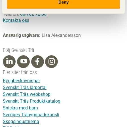
Besöksadress:
Storgatan 19
Deny
Postadress:
Box 55525,
102 04 Stockholm
Telefon:
08-762 72 60
Kontakta oss
Ansvarig utgivare:
Lisa Alexandersson
Följ Svenskt Trä
Fler siter från oss
Byggbeskrivningar
Svenskt Träs lärportal
Svenskt Träs webbshop
Svenskt Träs Produktkatalog
Snickra med barn
Sveriges Träbyggnadskansli
Skogsindustrierna