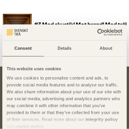
Consent
Details
About
Dela denna sida:
This website uses cookies
We use cookies to personalise content and ads, to
Bli inspirerad och lär dig mer om trä
provide social media features and to analyse our traffic.
We also share information about your use of our site with
Anmäl dig här för att få information om publikationer,
our social media, advertising and analytics partners who
seminarier och Svenskt Träs nyhetsbrev
Trä
.
may combine it with other information that you’ve
provided to them or that they’ve collected from your use
Anmäl dig för att få inspiration
of their services. Read more about our
integrity policy
and
cookie policy
.