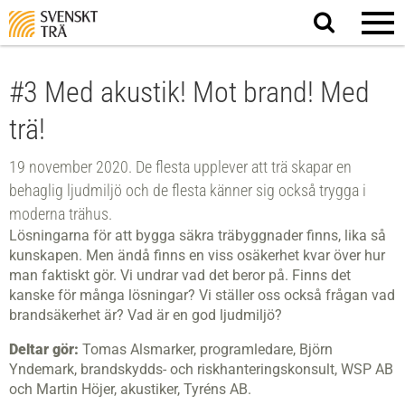
Sök
på
webbplatsen
#3 Med akustik! Mot brand! Med
trä!
19 november 2020. De flesta upplever att trä skapar en
behaglig ljudmiljö och de flesta känner sig också trygga i
moderna trähus.
Lösningarna för att bygga säkra träbyggnader finns, lika så
kunskapen. Men ändå finns en viss osäkerhet kvar över hur
man faktiskt gör. Vi undrar vad det beror på. Finns det
kanske för många lösningar? Vi ställer oss också frågan vad
brandsäkerhet är? Vad är en god ljudmiljö?
Deltar gör:
Tomas Alsmarker, programledare, Björn
Yndemark, brandskydds- och riskhanteringskonsult, WSP AB
och Martin Höjer, akustiker, Tyréns AB.