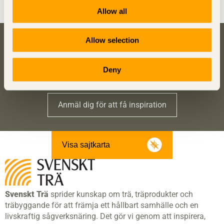
Allow all
Allow selection
Bli inspirerad och lär dig mer om trä
Anmäl dig här för att få information om publikationer,
Deny
seminarier och Svenskt Träs nyhetsbrev
Trä
.
Anmäl dig för att få inspiration
Visa sajtkarta
Svenskt Trä
sprider kunskap om trä, träprodukter och
träbyggande för att främja ett hållbart samhälle och en
livskraftig sågverksnäring. Det gör vi genom att inspirera,