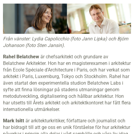
Från vänster: Lydia Capolicchio (foto Jann Lipka) och Björn
Johanson (foto Sten Jansin).
Rahel Belatchew
är chefsarkitekt och grundare av
Belatchew Arkitekter. Hon har en magisterexamen i arkitektur
från Ecole Spéciale d’Architecture i Paris, och har verkat som
arkitekt i Paris, Luxemburg, Tokyo och Stockholm. Rahel har
även startat den experimentella studion Belatchew Labs i
syfte att finna lösningar på stadens utmaningar genom
metodutveckling, digitalisering och hållbar arkitektur. Hon
har utsetts till Årets arkitekt och arkitektkontoret har fått flera
internationella utmärkelser.
Mark Isitt
är arkitekturkritiker, författare och journalist och
har bidragit till att ge oss en unik förståelse för hur arkitektur
påverkar i princip alla delar i vårt samhälle och våra liv idag.