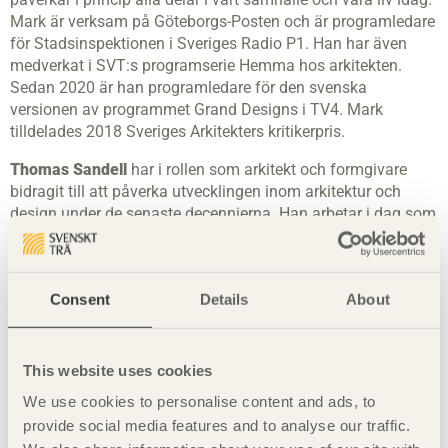
Mark är verksam på Göteborgs-Posten och är programledare
för Stadsinspektionen i Sveriges Radio P1. Han har även
medverkat i SVT:s programserie Hemma hos arkitekten.
Sedan 2020 är han programledare för den svenska
versionen av programmet Grand Designs i TV4. Mark
tilldelades 2018 Sveriges Arkitekters kritikerpris.
Thomas Sandell
har i rollen som arkitekt och formgivare
bidragit till att påverka utvecklingen inom arkitektur och
design under de senaste decennierna. Han arbetar i dag som
chefsarkitekt på Sandellsandberg – arkitektkontoret som
han var med och grundade 1995 och som numera är en del
av AFRY. Thomas är en generalist som njuter av att skapa
Consent
Details
About
och arbetar med projekt i alla skalor, från produktdesign till
stadsplanering. Hans design har blivit tilldelad utmärkelsen
Utmärkt svensk form inte mindre än elva gånger.
This website uses cookies
Camilla Schlyter
är arkitekt med stort intresse för
We use cookies to personalise content and ads, to
hantverkstradition. Hon är också en innovatör som utvecklar
provide social media features and to analyse our traffic.
nya byggsystem i trä där kvalitet på utformning och virke