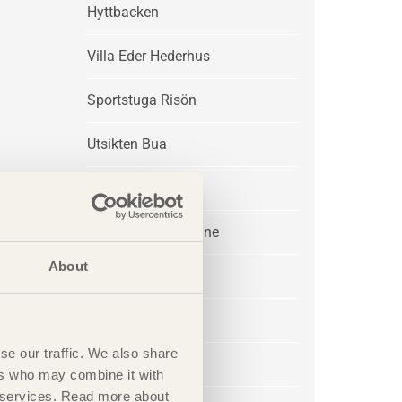
Hyttbacken
Villa Eder Hederhus
Sportstuga Risön
Utsikten Bua
Villa P&L
Sommarhus Akenine
About
Sunna
Rödön Villor
se our traffic. We also share
Hedebo
ers who may combine it with
ir services. Read more about