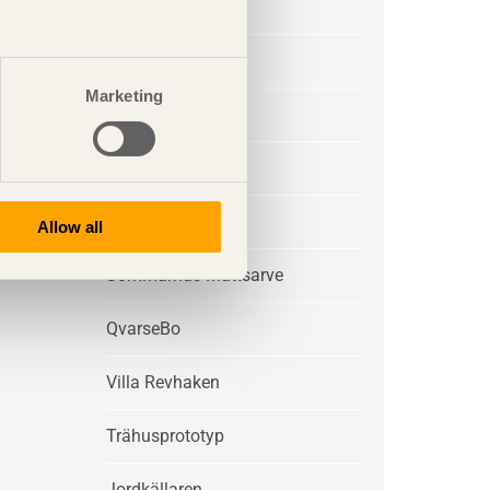
Villa Sunnanö
Boda
Marketing
Villa Kristina
Villa Arkö
Ljungdalen
Allow all
Sommarhus Mattsarve
QvarseBo
Villa Revhaken
Trähusprototyp
Jordkällaren