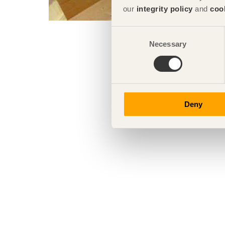
our
integrity policy
and
coo
Consent
Necessary
Selection
Deny