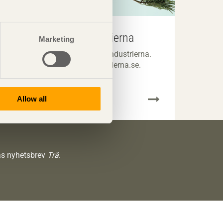
Remissvar Skogsindustrierna
Marketing
Samtliga remissvar från Skogsindustrierna.
Du förflyttas nu till skogsindustrierna.se.
Allow all
räs nyhetsbrev
Trä
.