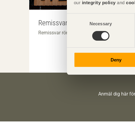
our
integrity policy
and
coo
Consent
Remissvar träbyggande
Necessary
Selection
Remissvar rörande träbyggnadsfrågor.
Deny
Anmäl dig här för