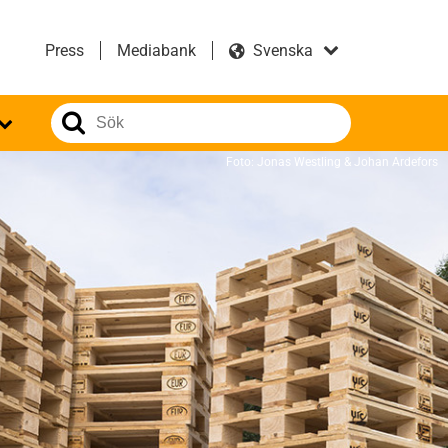
Press
Mediabank
Foto: Jonas Westling & Johan Ardefors