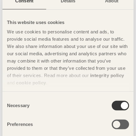
Tidningen Trä nummer 2 2026 ute nu
Consent
Details
About
MÖTE är temat för nr 2/2026. Här skildras möten
mellan material – till exempel skolan i franska
This website uses cookies
Tremblay-en-France där kalksten möter bok och 1970-
talets klassiska mexitegelvilla i Stockholm som har
We use cookies to personalise content and ads, to
uppgraderats till 2020-talet med mer trä. I Mölnlycke
provide social media features and to analyse our traffic.
står mötesplatsen Lakehouse färdigt och väntar på att
We also share information about your use of our site with
fyllas med liv och rörelse.
our social media, advertising and analytics partners who
may combine it with other information that you’ve
Läs tidningen Trä 2 2026 här
provided to them or that they’ve collected from your use
of their services. Read more about our
integrity policy
and
cookie policy
.
Consent
Necessary
Selection
Preferences