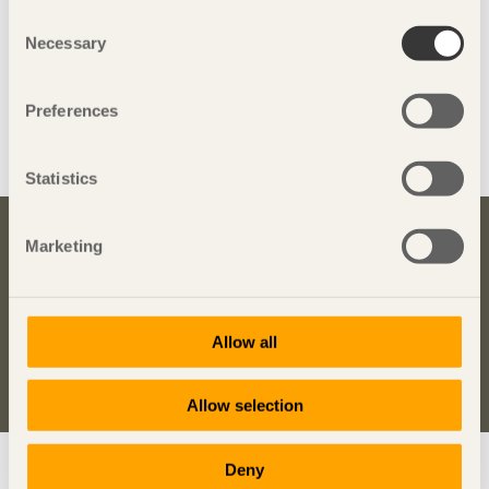
Consent
Necessary
Selection
Preferences
Dela denna sida:
Statistics
Marketing
Bli inspirerad och lär dig mer om trä
Anmäl dig här för att få information om publikationer,
seminarier och Svenskt Träs nyhetsbrev
Trä
.
Allow all
Anmäl dig för att få inspiration
Allow selection
Visa sajtkarta
Deny