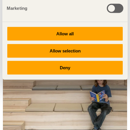
Marketing
Papprör som byggmaterial
Allow all
Arktekten Shigeru Ban är närmast ofrånkomlig att nämna
när det kommer till bostäder för nödställda.
Allow selection
Deny