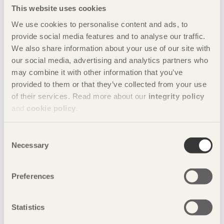
This website uses cookies
We use cookies to personalise content and ads, to
”Vi talar om ett ständigt tillstånd av förnyelse”
provide social media features and to analyse our traffic.
We also share information about your use of our site with
Transpositioning – en medveten förflyttning mellan
our social media, advertising and analytics partners who
yrkesroller som tvingar fram nya frågor och en mer
may combine it with other information that you’ve
dynamisk gestaltning.
provided to them or that they’ve collected from your use
of their services. Read more about our
integrity policy
and
cookie policy
.
Consent
Necessary
Selection
Preferences
Statistics