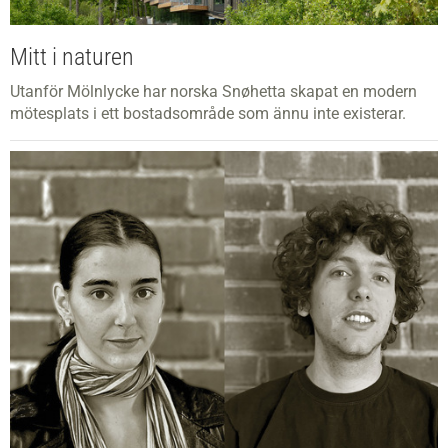
Mitt i naturen
Utanför Mölnlycke har norska Snøhetta skapat en modern
mötesplats i ett bostadsområde som ännu inte existerar.