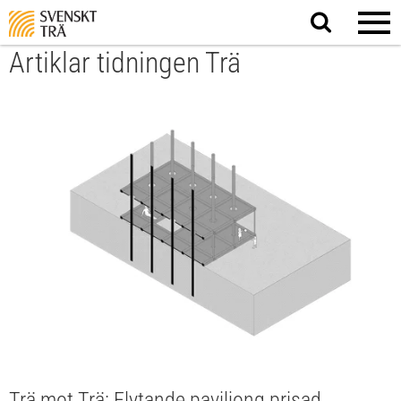
Sök
på
webbplatsen
Artiklar tidningen Trä
Trä mot Trä: Flytande paviljong prisad