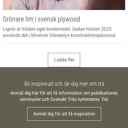
Grönare lim i svensk plywood
Lignin är trädets eget bindemedel. Sedan hösten 2025
används det i Moelven Vänerplys konstruktionsplywood.
Ladda fler
Bli inspirerad och lär dig mer om trä
Anmäl dig här för att få information om publikationer,
seminarier och Svenskt Träs nyhetsbrev
Trä
.
Anmäl dig för att få inspiration