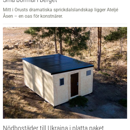
Mitt i Orusts dramatiska sprickdalslandskap ligger Ateljé
Åsen – en oas för konstnärer.
Nödbostäder till Ukraina i platta paket