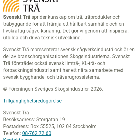
Svenskt Trä
sprider kunskap om trä, träprodukter och
träbyggande för att främja ett hållbart samhälle och en
livskraftig sågverksnäring. Det gör vi genom att inspirera,
utbilda och driva teknisk utveckling.
Svenskt Trä representerar svensk sågverksindustri och är en
del av branschorganisationen Skogsindustrierna. Svenskt
Trä företräder också svensk limträ-, KL-trä- och
förpackningsindustri samt har ett nära samarbete med
svensk bygghandel och trävarugrossisterna.
© Föreningen Sveriges Skogsindustrier, 2026.
Tillgänglighetsredogörelse
Svenskt Trä
Besöksadress:
Storgatan 19
Postadress:
Box 55525,
102 04 Stockholm
Telefon:
08-762 72 60