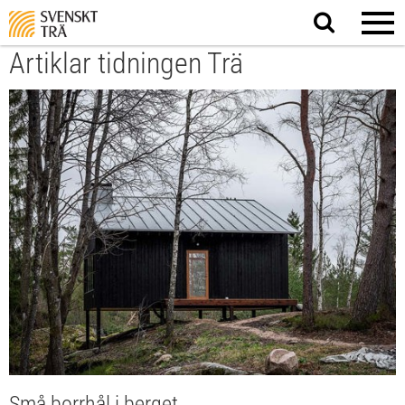
Sök
på
webbplatsen
Artiklar tidningen Trä
Små borrhål i berget