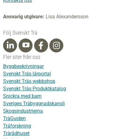
Kontakta oss
Ansvarig utgivare:
Lisa Alexandersson
Följ Svenskt Trä
Fler siter från oss
Byggbeskrivningar
Svenskt Träs lärportal
Svenskt Träs webbshop
Svenskt Träs Produktkatalog
Snickra med barn
Sveriges Träbyggnadskansli
Skogsindustrierna
TräGuiden
Träforskning
Trärådhuset