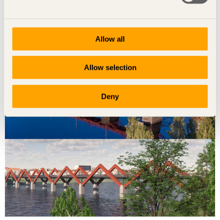
Som fångad av en stormvind
Fem arkitektstudenter har byggt ett vindskydd utanför
Allow all
Nyköping – en samlingsplats, lekplats och ny destination.
Allow selection
Deny