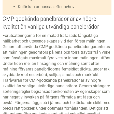
Kulör kan anpassas efter behov
CMP-godkända panelbrädor är av högre
kvalitet än vanliga utvändiga panelbrädor
Förutsättningarna för en målad träfasads långsiktiga
hållbarhet och utseende skapas vid den första målningen.
Genom att använda CMP-godkända panelbrädor garanteras
att målningen genomförs på rena och torra träytor från virke
som finsågats maximalt fyra veckor innan målningen utförs.
Under tiden mellan finsågning och målning samt efter
målning förvaras panelbrädorna femsidigt täckta, under tak
skyddade mot nederbörd, solljus, smuts och markfukt.
Träråvaran för CMP-godkända panelbrädor är av högre
kvalitet än vanliga utvändiga panelbrädor. Genom strängare
sorteringsregler begränsas förekomsten av egenskaper som
har negativ inverkan på färgens förmåga att fästa och
bestå. Färgerna läggs på i jämna och heltäckande skikt med
precis rätt tjocklek under optimala förhållanden. Det gör att
rätt mängd färg används samt att ett enhetligt resultat