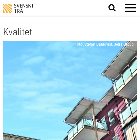
Sök
på
webbplatsen
Kvalitet
Foto: Stefan Dahlqvist, Setra Group