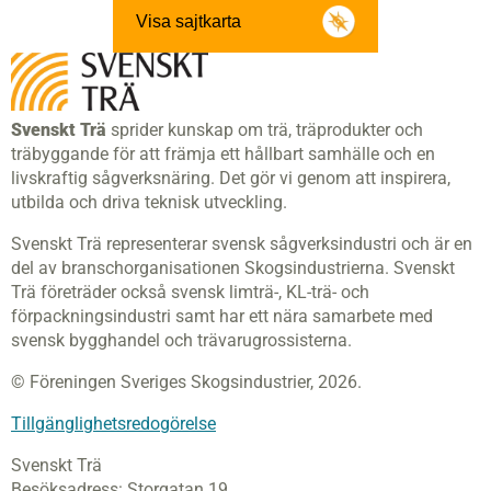
Visa sajtkarta
Svenskt Trä
sprider kunskap om trä, träprodukter och
träbyggande för att främja ett hållbart samhälle och en
livskraftig sågverksnäring. Det gör vi genom att inspirera,
utbilda och driva teknisk utveckling.
Svenskt Trä representerar svensk sågverksindustri och är en
del av branschorganisationen Skogsindustrierna. Svenskt
Trä företräder också svensk limträ-, KL-trä- och
förpackningsindustri samt har ett nära samarbete med
svensk bygghandel och trävarugrossisterna.
© Föreningen Sveriges Skogsindustrier, 2026.
Tillgänglighetsredogörelse
Svenskt Trä
Besöksadress:
Storgatan 19