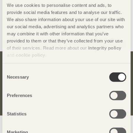
We use cookies to personalise content and ads, to
Skicka
provide social media features and to analyse our traffic.
We also share information about your use of our site with
our social media, advertising and analytics partners who
may combine it with other information that you’ve
Vi värnar om personlig integritet vilket innebär att dina
provided to them or that they’ve collected from your use
personuppgifter alltid hanteras på ett ansvarsfullt sätt. Läs
vår
integritetspolicy
.
of their services. Read more about our
integrity policy
and
cookie policy
.
Bli inspirerad och lär dig mer om trä
Consent
Necessary
Anmäl dig här för att få information om publikationer,
Selection
seminarier och Svenskt Träs nyhetsbrev
Trä
.
Preferences
Anmäl dig för att få inspiration
Statistics
Visa sajtkarta
Marketing