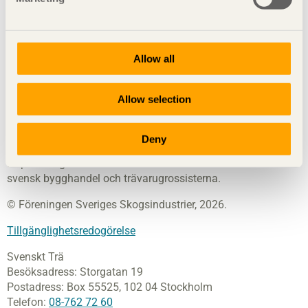
Svenskt Trä
sprider kunskap om trä, träprodukter och
Allow all
träbyggande för att främja ett hållbart samhälle och en
livskraftig sågverksnäring. Det gör vi genom att inspirera,
utbilda och driva teknisk utveckling.
Allow selection
Svenskt Trä representerar svensk sågverksindustri och är en
del av branschorganisationen Skogsindustrierna. Svenskt
Deny
Trä företräder också svensk limträ-, KL-trä- och
förpackningsindustri samt har ett nära samarbete med
svensk bygghandel och trävarugrossisterna.
© Föreningen Sveriges Skogsindustrier, 2026.
Tillgänglighetsredogörelse
Svenskt Trä
Besöksadress:
Storgatan 19
Postadress:
Box 55525,
102 04 Stockholm
Telefon:
08-762 72 60