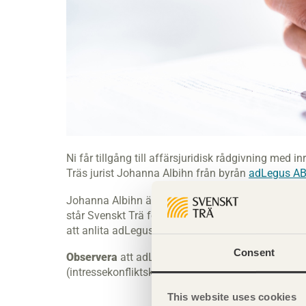
Ni får tillgång till affärsjuridisk rådgivning med i
Träs jurist Johanna Albihn från byrån
adLegus A
Johanna Albihn är sedan många år verksam som jur
står Svenskt Trä för kostnaderna för de första 45
att anlita adLegus för egen räkning.
Consent
Observera
att adLegus AB vid annat än generell r
(intressekonfliktskontroll).
This website uses cookies