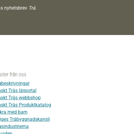
räs nyhetsbrev
Trä
.
siter från oss
beskrivningar
skt Träs lärportal
skt Träs webbshop
skt Träs Produktkatalog
kra med barn
iges Träbyggnadskansli
sindustrierna
Guiden