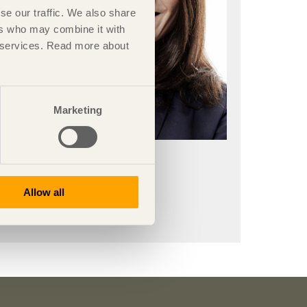
se our traffic. We also share
ers who may combine it with
ir services. Read more about
Marketing
Johanna Albihn
Jur. kand., LLM
Allow all
johanna
.albihn
@adlegus
.se
+46760280810