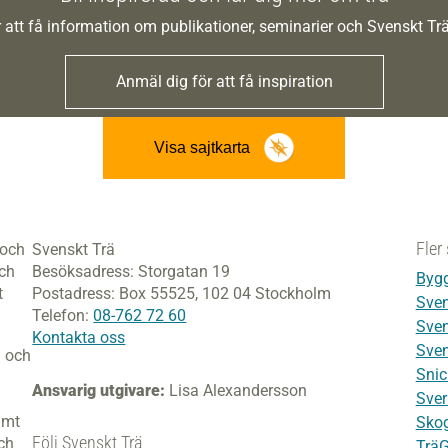
 att få information om publikationer, seminarier och Svenskt T
Anmäl dig för att få inspiration
Visa sajtkarta
Fler 
 och
Svenskt Trä
och
Besöksadress:
Storgatan 19
Bygg
t
Postadress:
Box 55525,
102 04 Stockholm
Sven
Telefon:
08-762 72 60
Sven
Kontakta oss
Sven
i och
Snic
Ansvarig utgivare:
Lisa Alexandersson
Sver
amt
Skog
Följ Svenskt Trä
ch
Trä