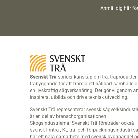
Anmäl dig här för
Svenskt Trä
sprider kunskap om trä, träprodukter
träbyggande för att främja ett hållbart samhälle 
en livskraftig sågverksnäring. Det gör vi genom at
inspirera, utbilda och driva teknisk utveckling.
Svenskt Trä representerar svensk sågverksindustr
är en del av branschorganisationen
Skogsindustrierna. Svenskt Trä företräder också
svensk limträ-, KL-trä- och förpackningsindustri s
har ett nära samarbete med svensk bygghandel o