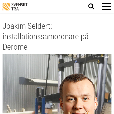
Sök
på
webbplatsen
Joakim Seldert:
installationssamordnare på
Derome
Foto: Privat