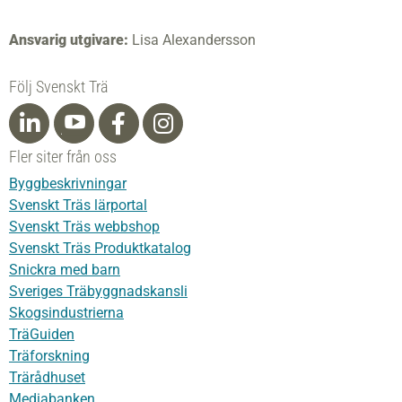
Ansvarig utgivare:
Lisa Alexandersson
Följ Svenskt Trä
Fler siter från oss
Byggbeskrivningar
Svenskt Träs lärportal
Svenskt Träs webbshop
Svenskt Träs Produktkatalog
Snickra med barn
Sveriges Träbyggnadskansli
Skogsindustrierna
TräGuiden
Träforskning
Trärådhuset
Mediabanken