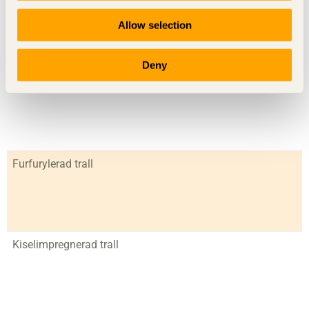
Allow selection
Deny
Acetylerad trall
Furfurylerad trall
Kiselimpregnerad trall