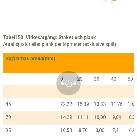
Tabell 50
Virkesåtgång: Staket och plank
Antal spjälor eller plank per löpmeter (exklusive spill).
Spjälornas bredd(mm)
0
20
30
40
50
45
22,22
15,39
13,33
11,76
10,
70
14,29
11,11
10,00
9,09
8,3
95
10,53
8,70
8,00
7,41
6,9