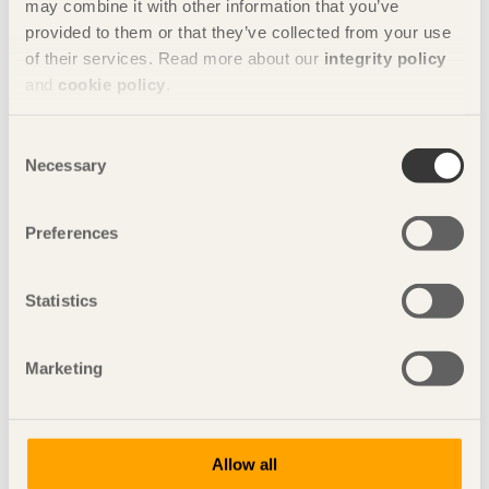
may combine it with other information that you’ve
Impregnerad trall av furu
provided to them or that they’ve collected from your use
of their services. Read more about our
integrity policy
Träskyddsklass: NTR A eller NTR AB
and
cookie policy
.
Färg: grön eller brun
Consent
Necessary
Selection
Preferences
Obehandlad trall av kärnvirke
Träslag: furu eller lärk
Statistics
Impregnerad och linolje-, tryck- och värmeinfärgad trall, till
Marketing
Värmebehandlad trall
Allow all