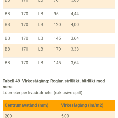
BB
170
LB
70
5,00
BB
170
LB
95
4,44
BB
170
LB
120
4,00
BB
170
LB
145
3,64
BB
170
LB
170
3,33
BB
170
LB
145
3,64
Tabell 49
Virkesåtgång: Reglar, ströläkt, bärläkt med
mera
Löpmeter per kvadratmeter (exklusive spill).
Centrumavstånd (mm)
Virkesåtgång (lm/m2)
200
5,00