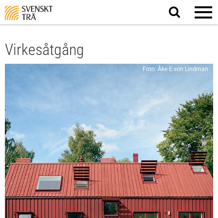
Sök
på
webbplatsen
Virkesåtgång
Foto: Åke E:son Lindman