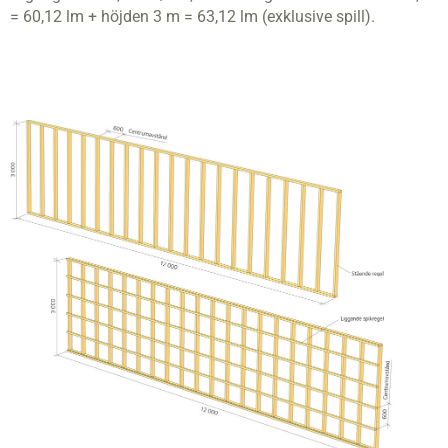
= 60,12 lm + höjden 3 m = 63,12 lm (exklusive spill).