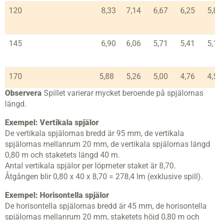
120
8,33
7,14
6,67
6,25
5,8
145
6,90
6,06
5,71
5,41
5,1
170
5,88
5,26
5,00
4,76
4,5
Observera
Spillet varierar mycket beroende på spjälornas
längd.
Exempel: Vertikala spjälor
De vertikala spjälornas bredd är 95 mm, de vertikala
spjälornas mellanrum 20 mm, de vertikala spjälornas längd
0,80 m och staketets längd 40 m.
Antal vertikala spjälor per löpmeter staket är 8,70.
Åtgången blir 0,80 x 40 x 8,70 = 278,4 lm (exklusive spill).
Exempel: Horisontella spjälor
De horisontella spjälornas bredd är 45 mm, de horisontella
spjälornas mellanrum 20 mm, staketets höjd 0,80 m och