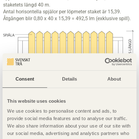
staketets längd 40 m.
Antal horisontella spjälor per löpmeter staket är 15,39.
Åtgången blir 0,80 x 40 x 15,39 = 492,5 lm (exklusive spill).
Consent
Details
About
This website uses cookies
Tabell 51
Virkesåtgång och minsta kant-till-kant-avstånd:
Trall
We use cookies to personalise content and ads, to
Antal löpmeter per kvadratmeter (exklusive spill).
provide social media features and to analyse our traffic.
We also share information about your use of our site with
our social media, advertising and analytics partners who
Typ av trall