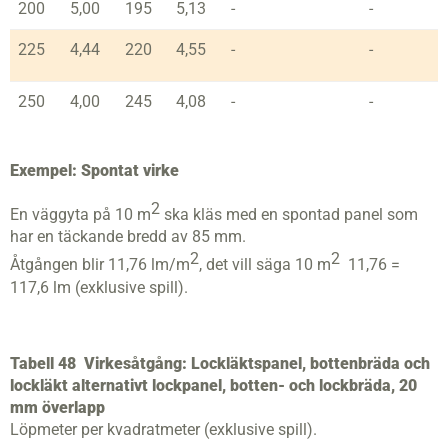
200
5,00
195
5,13
-
-
225
4,44
220
4,55
-
-
250
4,00
245
4,08
-
-
Exempel: Spontat virke
2
En väggyta på 10 m
ska kläs med en spontad panel som
har en täckande bredd av 85 mm.
2
2
Åtgången blir 11,76 lm/m
, det vill säga 10 m
11,76 =
117,6 lm (exklusive spill).
Tabell 48
Virkesåtgång: Lockläktspanel, bottenbräda och
lockläkt alternativt lockpanel, botten- och lockbräda, 20
mm överlapp
Löpmeter per kvadratmeter (exklusive spill).