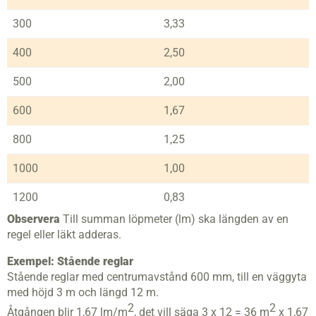
300
3,33
400
2,50
500
2,00
600
1,67
800
1,25
1000
1,00
1200
0,83
Observera
Till summan löpmeter (lm) ska längden av en
regel eller läkt adderas.
Exempel: Stående reglar
Stående reglar med centrumavstånd 600 mm, till en väggyta
med höjd 3 m och längd 12 m.
2
2
Åtgången blir 1,67 lm/m
, det vill säga 3 x 12 = 36 m
x 1,67