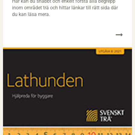
Här kan du snabbt och enkelt förstå alla begrepp
inom området trä och hittar länkar till rätt sida där
du kan läsa mera.