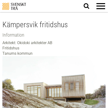
Sök
på
webbplatsen
Kämpersvik fritidshus
Information
Arkitekt: Okidoki arkitekter AB
Fritidshus
Tanums kommun