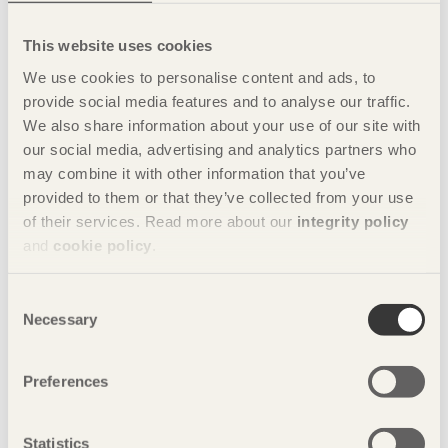
i ett spännande samspel som bjuder in till reflektion,
upptäckt och utsikt över det levande omkring oss.
This website uses cookies
We use cookies to personalise content and ads, to
Instagram:
juliabiancosommer
och
erixonarkitektur
provide social media features and to analyse our traffic.
Leopold Pretzel & Klara Bolin - The Site of a
We also share information about your use of our site with
Lighthouse
our social media, advertising and analytics partners who
may combine it with other information that you’ve
Vi undersöker hur småskaliga arkitektoniska tillägg kan ge
provided to them or that they’ve collected from your use
nytt liv åt kulturarv. Genom djupgående studier av
of their services. Read more about our
integrity policy
Islandsbergs gamla fyrplats i Bohuslän har vi utvecklat ett
and
cookie policy
.
förslag där vandringsled, små byggnader och landskapsvård
samspelar. Projektet belyser i sin helhet platsens ekologiska
och kulturella värden och adderar ett nytt samtida lager till
Consent
berättelsen medan fysiska modeller visar hantverk och
Necessary
Selection
platsens möte med arkitektur.
Instagram:
bolinarkitektur
Preferences
Louise Möller & Johan Stenbeck - Gröna
Statistics