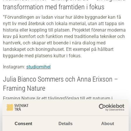
transformation med framtiden i fokus
”Förvandlingen av ladan visar hur äldre byggnader kan få
nytt liv med återbruk och lokala material, utan att tappa sin
historia eller koppling till platsen. Projektet förenar moderna
krav på komfort och funktion med traditionella tekniker och
hantverk, och skapar ett boende i nära dialog med
landskapet och boningshuset. Ett exempel på hållbart
byggande med platsens kultur i fokus.
Instagram:
studiomihel
Julia Bianco Sommers och Anna Erixson –
Framing Nature
Framing Nature är ett tävlingsförslag till ett naturum i
Göteborgs Botaniska trädgård. Inspirationen hämtas från
traditionella svenska timmerhus i kombination med element
som påminner om asiatiska tempel. Två volymer, tornet och
Consent
Details
About
timmerhuset, samspelar med den naturliga terrängen och
skapar en destination i skogen. Här möts kulturarv och natur