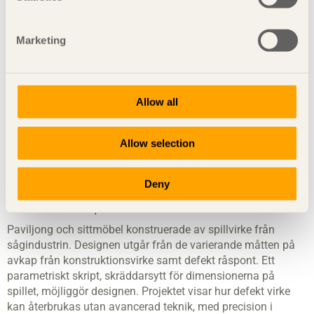
Huset
Gröna Huset är ett utforskande i skala 1:1 och som
Marketing
undersöker material, konstruktion och själva byggandets
praktik. Genom att arbeta med material som lera, lecablock
och limträ har vi kombinerat både traditionella och samtida
byggmetoder – med fokus på materialens taktila, tekniska
Allow all
och estetiska kvaliteter.
Instagram:
studio.kontext
Allow selection
Oskar Nesset Mattsson, Benjamin Björksell,
Daga Karlsson, Hanna Bergqvist och Helge
Deny
Berntsson - Spill till Stomme
Paviljong och sittmöbel konstruerade av spillvirke från
sågindustrin. Designen utgår från de varierande måtten på
avkap från konstruktionsvirke samt defekt råspont. Ett
parametriskt skript, skräddarsytt för dimensionerna på
spillet, möjliggör designen. Projektet visar hur defekt virke
kan återbrukas utan avancerad teknik, med precision i