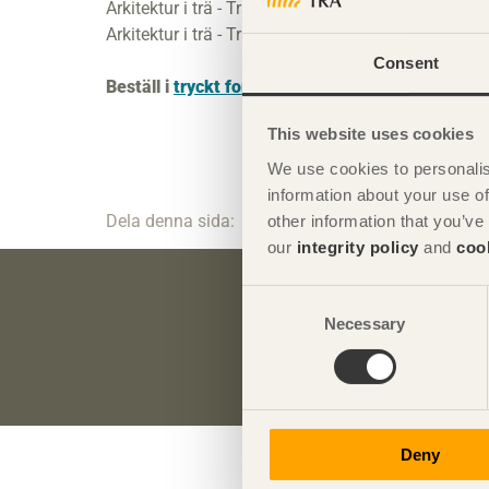
Arkitektur i trä - Träpriset 2012 engelsk
Arkitektur i trä - Träpriset 2004 svensk
Consent
Beställ i
tryckt format här
This website uses cookies
We use cookies to personalis
information about your use of
Dela denna sida:
other information that you’ve
our
integrity policy
and
coo
Consent
Necessary
Selection
Anmäl dig här för
Deny