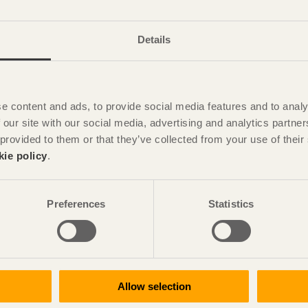
Details
e content and ads, to provide social media features and to analy
 our site with our social media, advertising and analytics partn
 provided to them or that they’ve collected from your use of the
kie policy
.
Bli inspirerad och lär dig mer om trä
Preferences
Statistics
 att få information om publikationer, seminarier och Svenskt T
Anmäl dig för att få inspiration
Allow selection
Visa sajtkarta