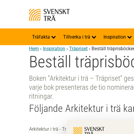
Träfakta
Tillverka i trä
Inspiration
Hem
›
Inspiration
›
Träpriset
›
Beställ träprisböcke
Beställ träprisböc
Boken ”Arkitektur i trä – Träpriset” g
varje bok presenteras de tio nominera
ritningar.
Följande Arkitektur i trä k
Arkitektur i trä - Träpriset 2020 svensk/engelsk