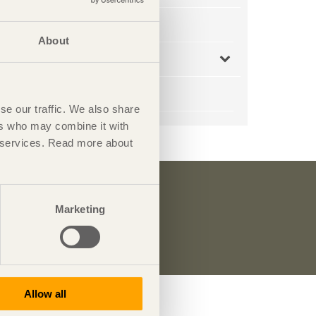
Träprisboken 2016
About
Träpriset 50 år
Beställ träprisböcker
se our traffic. We also share
ers who may combine it with
ir services. Read more about
Marketing
räs nyhetsbrev
Trä
.
Allow all