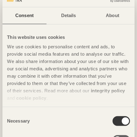
Xinga Li
Consent
Details
About
Xinga Li beslutade sig för att starta eget företag
efter sina studier till arkitekt. En ung entreprenör och
designintresserad arkitekt med hoppfulla ambitioner
This website uses cookies
om framtiden!
We use cookies to personalise content and ads, to
provide social media features and to analyse our traffic.
We also share information about your use of our site with
our social media, advertising and analytics partners who
may combine it with other information that you’ve
provided to them or that they’ve collected from your use
of their services. Read more about our
integrity policy
and
cookie policy
.
Consent
Necessary
Selection