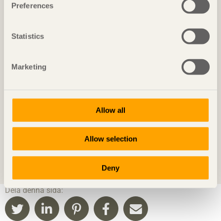
Preferences
Statistics
Marketing
One tonne life
Målsättningen var klar från början. Varje
familjemedlem får genom sitt boende maximalt
Allow all
släppa ut 1 ton koldioxid per år. Möt en byggnad
med höga miljömål från Träpriset år 2012 …
Allow selection
Deny
Dela denna sida: