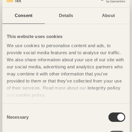
Consent
Details
About
Villa Karlsson
Villa Karlsson stod klart år 2003 och är byggd i
Västerås och är en faluröd sadeltakslänga
This website uses cookies
inspirerad av svensk träbyggnadstradition.
We use cookies to personalise content and ads, to
provide social media features and to analyse our traffic.
We also share information about your use of our site with
our social media, advertising and analytics partners who
may combine it with other information that you’ve
provided to them or that they’ve collected from your use
of their services. Read more about our
integrity policy
and
cookie policy
.
Consent
Necessary
Selection