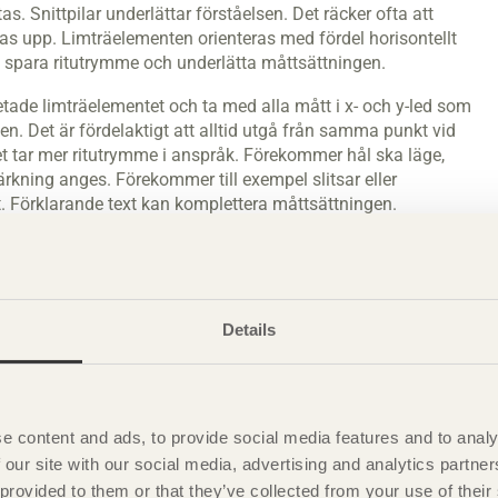
s. Snittpilar underlättar förståelsen. Det räcker ofta att
itas upp. Limträelementen orienteras med fördel horisontellt
att spara ritutrymme och underlätta måttsättningen.
tade limträelementet och ta med alla mått i x- och y-led som
en. Det är fördelaktigt att alltid utgå från samma punkt vid
t tar mer ritutrymme i anspråk. Förekommer hål ska läge,
rkning anges. Förekommer till exempel slitsar eller
 Förklarande text kan komplettera måttsättningen.
atik 2D-ritningar, där måttsättningen dock bör kontrolleras så
menten infogas på efterbearbetningsritningen underlättar det
Details
e content and ads, to provide social media features and to analy
 our site with our social media, advertising and analytics partn
 provided to them or that they’ve collected from your use of the