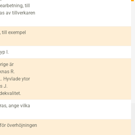
arbetning, till
s av tillverkaren
 till exempel
yp I.
rige är
knas R.
. Hyvlade ytor
s J.
dekvalitet.
ras, ange vilka
för överhöjningen