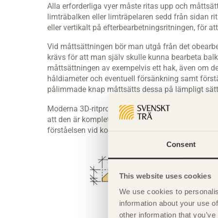
Alla erforderliga vyer måste ritas upp och måttsätta
limträbalken eller limträpelaren sedd från sidan r
eller vertikalt på efterbearbetningsritningen, för 
Vid måttsättningen bör man utgå från det obearbe
krävs för att man själv skulle kunna bearbeta balk
måttsättningen av exempelvis ett hak, även om de
håldiameter och eventuell försänkning samt förstä
pålimmade knap måttsätts dessa på lämpligt sätt.
Moderna 3D-ritprogram genererar i regel per autom
att den är komplett. Kan 3D-modeller av limträele
förståelsen vid komplicerad konfektionering
Consent
This website uses cookies
We use cookies to personalis
information about your use of
other information that you’ve