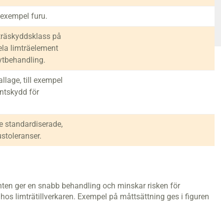
 exempel furu.
träskyddsklass på
ela limträelement
ytbehandling.
lage, till exempel
antskydd för
 standardiserade,
stoleranser.
nten ger en snabb behandling och minskar risken för
 hos limträtillverkaren. Exempel på måttsättning ges i figuren