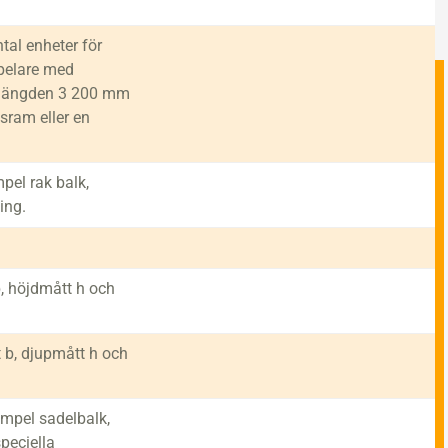
ntal enheter för
 pelare med
 längden 3 200 mm
dsram eller en
pel rak balk,
ning.
, höjdmått h och
 b, djupmått h och
empel sadelbalk,
peciella