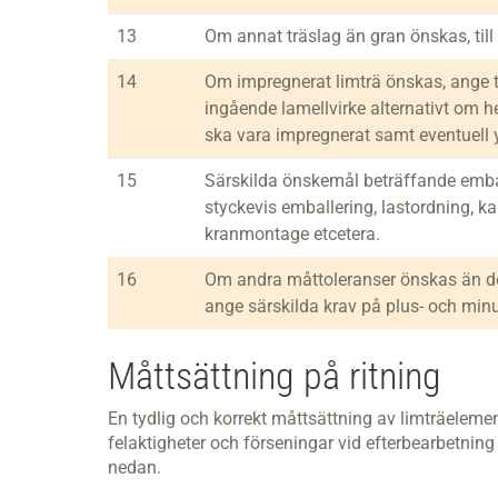
13
Om annat träslag än gran önskas, till
14
Om impregnerat limträ önskas, ange 
ingående lamellvirke alternativt om h
ska vara impregnerat samt eventuell 
15
Särskilda önskemål beträffande embal
styckevis emballering, lastordning, k
kranmontage etcetera.
16
Om andra måttoleranser önskas än de
ange särskilda krav på plus- och minu
Måttsättning på ritning
En tydlig och korrekt måttsättning av limträeleme
felaktigheter och förseningar vid efterbearbetning
nedan.