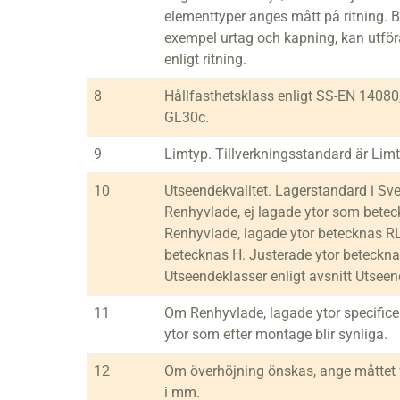
elementtyper anges mått på ritning. Be
exempel urtag och kapning, kan utföra
enligt ritning.
8
Hållfasthetsklass enligt SS-EN 14080,
GL30c.
9
Limtyp. Tillverkningsstandard är Limt
10
Utseendekvalitet. Lagerstandard i Sve
Renhyvlade, ej lagade ytor som betec
Renhyvlade, lagade ytor betecknas RL
betecknas H. Justerade ytor beteckna
Utseendeklasser enligt avsnitt Utseen
11
Om Renhyvlade, lagade ytor specifice
ytor som efter montage blir synliga.
12
Om överhöjning önskas, ange måttet 
i mm.