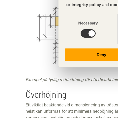
our
integrity policy
and
coo
Consent
Necessary
Selection
Deny
Exempel på tydlig måttsättning för efterbearbetni
Överhöjning
Ett viktigt beaktande vid dimensionering av träs
helst kan utformas för att minimera nedböjning är
kompensera nedböjning och därmed också reducera