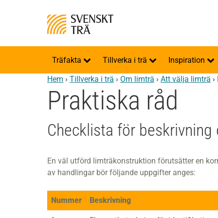
Träfakta
Tillverka i trä
Inspiration
Hem
›
Tillverka i trä
›
Om limträ
›
Att välja limträ
›
Praktiska råd
Checklista för beskrivning
En väl utförd limträkonstruktion förutsätter en ko
av handlingar bör följande uppgifter anges:
Nummer
Beskrivning