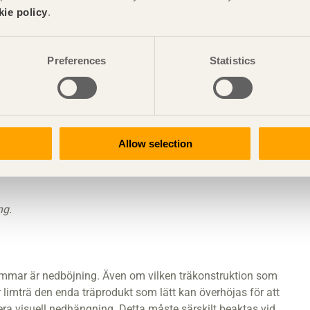
kie policy
.
Preferences
Statistics
Allow selection
ng.
tommar är nedböjning. Även om vilken träkonstruktion som
 limträ den enda träprodukt som lätt kan överhöjas för att
 visuell nedhängning. Detta måste särskilt beaktas vid