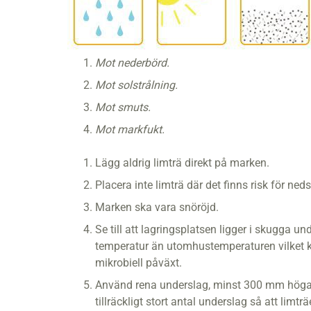
Mot nederbörd.
Mot solstrålning.
Mot smuts.
Mot markfukt.
Lägg aldrig limträ direkt på marken.
Placera inte limträ där det finns risk för ned
Marken ska vara snöröjd.
Se till att lagringsplatsen ligger i skugga u
temperatur än utomhustemperaturen vilket kan
mikrobiell påväxt.
Använd rena underslag, minst 300 mm höga öv
tillräckligt stort antal underslag så att limträ