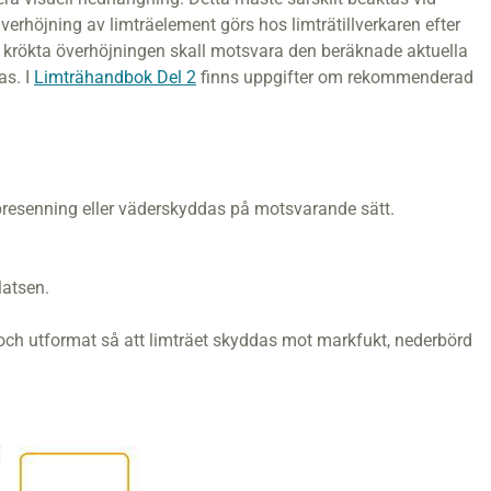
erhöjning av limträelement görs hos limträtillverkaren efter
n krökta överhöjningen skall motsvara den beräknade aktuella
as. I
Limträhandbok Del 2
finns uppgifter om rekommenderad
resenning eller väderskyddas på motsvarande sätt.
latsen.
d och utformat så att limträet skyddas mot markfukt, nederbörd