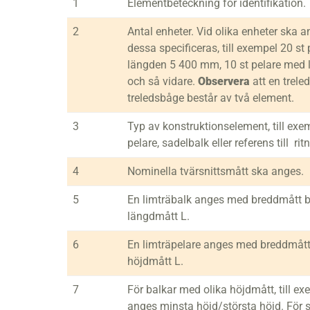
1
Elementbeteckning för identifikation.
2
Antal enheter. Vid olika enheter ska a
dessa specificeras, till exempel 20 st
längden 5 400 mm, 10 st pelare med
och så vidare.
Observera
att en trele
treledsbåge består av två element.
3
Typ av konstruktionselement, till exem
pelare, sadelbalk eller referens till rit
4
Nominella tvärsnittsmått ska anges.
5
En limträbalk anges med breddmått b
längdmått L.
6
En limträpelare anges med breddmått
höjdmått L.
7
För balkar med olika höjdmått, till ex
anges minsta höjd/största höjd. För s