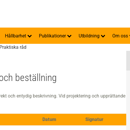
Hållbarhet
Publikationer
Utbildning
Om oss
Praktiska råd
 och beställning
rrekt och entydig beskrivning. Vid projektering och upprättande
Datum
Signatur