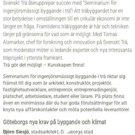
Svenskt Trä återupprepar succén med “Seminarium för
ingenjörsmässigt byggande i trä”! Att träbyggandet har en
stor betydelse i omställningen till en cirkulär ekonomi är inte
längre en fråga. Framtidens träbyggande är här och tekniken
tänjer på gränserna för vad som är möjligt. Med Tomas
Alsmarker, chef för forskning och innovation på Svenskt Trä,
som moderator möter vi ledande experter och nya intressanta
träprojekt i yttersta framkant.
Trä gör det möjligt – Kunskapen finns!
Seminarium för ingenjörsmässigt byggande i trä riktar sig
främst till dig som är arkitekt, konstruktör, projektör,
fastighetsutvecklare, entreprenör, entreprenadingenjör,
platschef, arbetsledare, student eller lärare. På plats finns
även en minimässa där du har goda förutsättningar för att
knyta nya affärskontakter och möta potentiella leverantörer.
Göteborgs nya krav på byggande och klimat
Björn Siesjö
, stadsarkitekt, Göteborgs stad