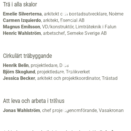
Trä i alla skalor
Emelie Silverterna
, arkitekt och bostadsutvecklare, Noème
Carmen Izquierdo
, arkitekt, Esencial AB
Magnus Emilsson
, VD/konstruktör, Limträteknik i Falun
Henric Wahlström
, arbetschef, Serneke Sverige AB
Cirkulärt träbyggande
Henrik Belin
, projektledare, Diös
Björn Skoglund
, projektledare, Trafikverket
Jessica Becker
, arkitekt och projektkoordinator, Trästad
Att leva och arbe
ta i trähus
Jonas Wahlström
, chef projektgenomförande, Vasakronan