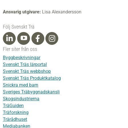
Ansvarig utgivare:
Lisa Alexandersson
Följ Svenskt Trä
Fler siter från oss
Byggbeskrivningar
Svenskt Träs lärportal
Svenskt Träs webbshop
Svenskt Träs Produktkatalog
Snickra med barn
Sveriges Träbyggnadskansli
Skogsindustrierna
TräGuiden
Träforskning
Trärådhuset
Mediabanken