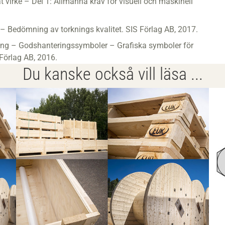
virke – Del 1: Allmänna krav för visuell och maskinell
– Bedömning av torknings kvalitet. SIS Förlag AB, 2017.
ng – Godshanteringssymboler – Grafiska symboler för
 Förlag AB, 2016.
Du kanske också vill läsa ...