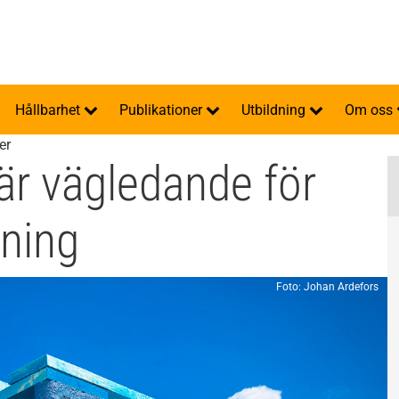
Hållbarhet
Publikationer
Utbildning
Om oss
er
är vägledande för
kning
Foto: Johan Ardefors