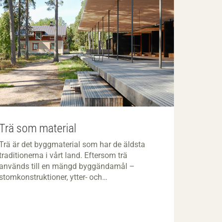
Trä som material
Trä är det byggmaterial som har de äldsta
traditionerna i vårt land. Eftersom trä
används till en mängd byggändamål –
stomkonstruktioner, ytter- och
innerväggsbeklädnader, inredningar,
golvbeläggningar, formar och ställningar med
mera – är det viktigt att känna till hur trä beter
sig under olika betingelser. Genom sina