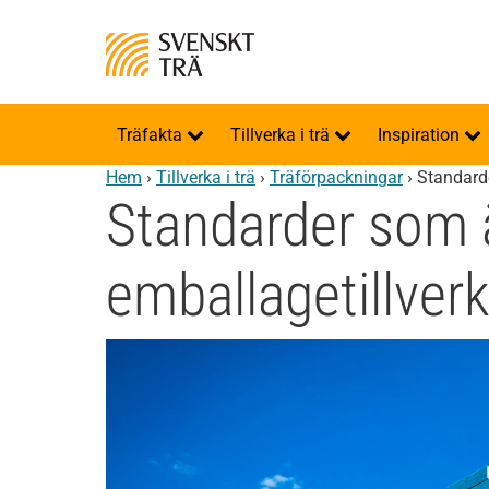
Träfakta
Tillverka i trä
Inspiration
Hem
›
Tillverka i trä
›
Träförpackningar
›
Standard
Standarder som 
emballagetillver