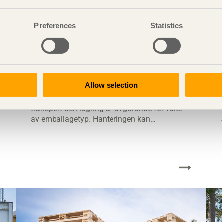
Preferences
Statistics
Val av emballagetyp
Allow selection
Godsets värde, egenskaper och ömtålighet
samt de påfrestningar det utsätts för under
transport och lagring är avgörande för valet
av emballagetyp. Hanteringen kan
exempelvis utgå från att kollit ska lyftas i
antingen emballaget eller i godset.