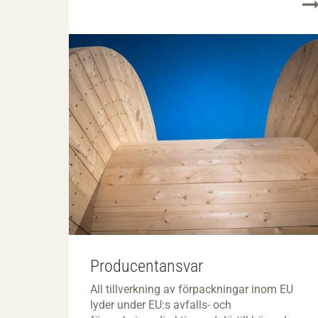
Producentansvar
All tillverkning av förpackningar inom EU
lyder under EU:s avfalls- och