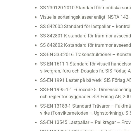
SS 230120:2010 Standard för nordiska sorteri
Visuella sorteringsklasser enligt INSTA 142.
SS 842003 Standard för lastpallar – kontroll
SS 842801 K-standard för trummor avseende
SS 842802 K-standard för trummor avseende
SS-EN 338:2016 Träkonstruktioner – Konstruk
SS-EN 1611-1 Standard för visuell handelssor
silvergran, furu och Douglas fir. SIS Förlag 
SS-EN 1991 Laster på bärverk. SIS Förlag A
SS-EN 1995-1-1 Eurocode 5: Dimensionering
och regler för byggnader. SIS Förlag AB, 200
SS-EN 13183-1 Standard Trävaror – Fuktmätn
virke (Torrviktsmetoden – Ugnstorkning). SI
SS-EN 13545 Lastpallar – Pallkragar – Prov