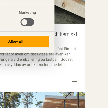
Marketing
Metoder för fysikaliskt och kemiskt
skydd
Allow all
Fysikaliskt och kemiskt skydd är bäst lämpat
för lådor även om det i vissa fall även kan
fungera vid emballering på lastpall. Godset
kan skyddas av antikorrosionsmedel,
barriärskydd alternativt ventilation eller flera
av metoderna i kombination.