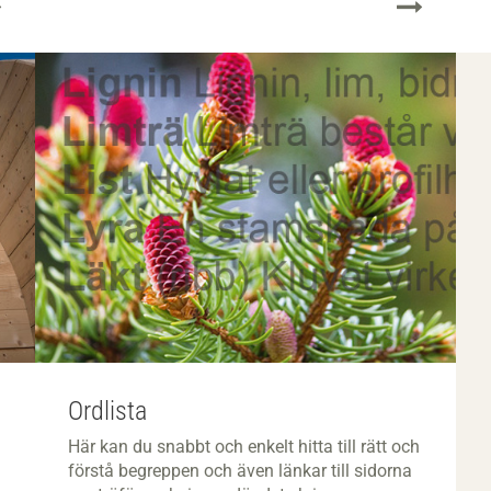
Ordlista
Här kan du snabbt och enkelt hitta till rätt och
förstå begreppen och även länkar till sidorna