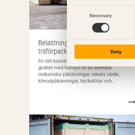
Consent
Necessary
Selection
Belastning och påkänningar på
träförpackningar
Deny
En rätt konstruerad förpackning ska skydda
godset med hänsyn till till exempel
mekaniska påkänningar, odsets värde,
klimatpåkänningar, tryckstötar och
vibrationer, fukt och godsets vikt,
viktfördelning och form.