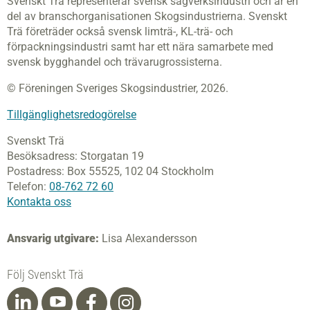
Svenskt Trä representerar svensk sågverksindustri och är en
del av branschorganisationen Skogsindustrierna. Svenskt
Trä företräder också svensk limträ-, KL-trä- och
förpackningsindustri samt har ett nära samarbete med
svensk bygghandel och trävarugrossisterna.
© Föreningen Sveriges Skogsindustrier, 2026.
Tillgänglighetsredogörelse
Svenskt Trä
Besöksadress:
Storgatan 19
Postadress:
Box 55525,
102 04 Stockholm
Telefon:
08-762 72 60
Kontakta oss
Ansvarig utgivare:
Lisa Alexandersson
Följ Svenskt Trä