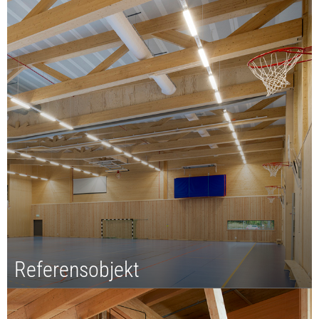
limträ. Här kan du ladda ner dom i pdf eller beställa ditt
eget exemplar från webbshopen.
Referensobjekt
Limträ sätter inga gränser för träbyggnadsteknikens
möjligheter.