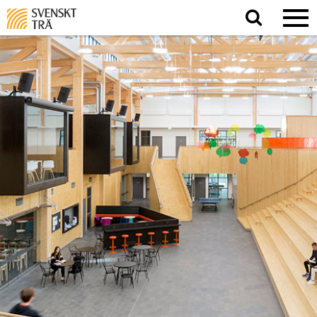
Sök
på
webbplatsen