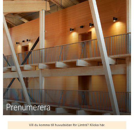
Prenumerera
Prenumerera på nyhetsbrevet Svenskt Trä –
Limträkommittén! Mejla oss så lägger vi till dig som
prenumerant.