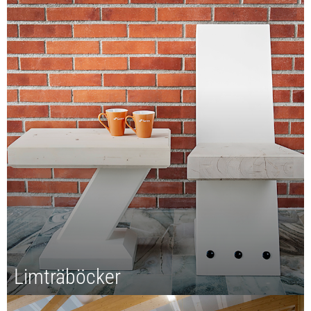
Limträ är förnybart, återvinningsbart och dessutom
baseras tillverkningen av produkterna till stora delar på
bioenergi.
Limträböcker
Svenskt Trä har tagit fram ett antal olika publikationer om