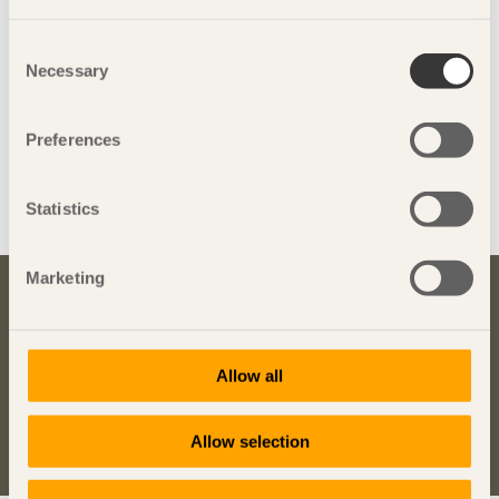
Consent
Necessary
Selection
Preferences
Dela denna sida:
Statistics
Marketing
Bli inspirerad och lär dig mer om trä
Anmäl dig här för att få information om publikationer,
Allow all
seminarier och Svenskt Träs nyhetsbrev
Trä
.
Anmäl dig för att få inspiration
Allow selection