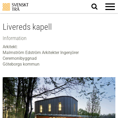
Sök
på
webbplatsen
Livereds kapell
Information
Arkitekt:
Malmström Edström Arkitekter Ingenjörer
Ceremonibyggnad
Göteborgs kommun