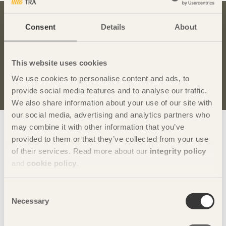
Consent
Details
About
Bli inspirerad och lär dig mer om trä
Anmäl dig här för att få information om publikationer,
seminarier och Svenskt Träs nyhetsbrev
Trä
.
This website uses cookies
We use cookies to personalise content and ads, to
Anmäl dig för att få inspiration
provide social media features and to analyse our traffic.
We also share information about your use of our site with
our social media, advertising and analytics partners who
Visa sajtkarta
may combine it with other information that you’ve
provided to them or that they’ve collected from your use
of their services. Read more about our
integrity policy
and
cookie policy
.
Svenskt Trä
sprider kunskap om trä, träprodukter och
träbyggande för att främja ett hållbart samhälle och en
Consent
livskraftig sågverksnäring. Det gör vi genom att inspirera,
Necessary
Selection
utbilda och driva teknisk utveckling.