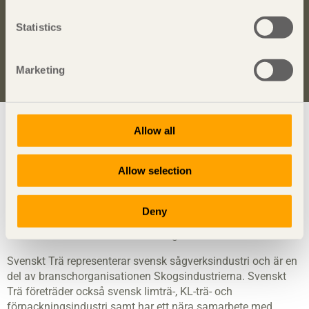
Anmäl dig här för att få information om publikationer,
Statistics
seminarier och Svenskt Träs nyhetsbrev
Trä
.
Anmäl dig för att få inspiration
Marketing
Visa sajtkarta
Allow all
Allow selection
Svenskt Trä
sprider kunskap om trä, träprodukter och
träbyggande för att främja ett hållbart samhälle och en
Deny
livskraftig sågverksnäring. Det gör vi genom att inspirera,
utbilda och driva teknisk utveckling.
Svenskt Trä representerar svensk sågverksindustri och är en
del av branschorganisationen Skogsindustrierna. Svenskt
Trä företräder också svensk limträ-, KL-trä- och
förpackningsindustri samt har ett nära samarbete med