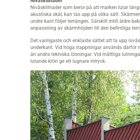
Nivåskillnader
Nivåskillnader som beror på att marken lutar läng
akustiska skäl, kan tas upp på olika sätt. Skärm
undre kant följer terrängen. Särskilt intill äldre b
anpassning av skärmhöjden till den beﬁntliga ter
Det vanligaste och enklaste sättet att ta upp niv
underkant. Vid höga trappningar används därför me
än andra tekniska lösningar. Vid måttliga lutninga
lutande krön ge ett lugnare intryck.