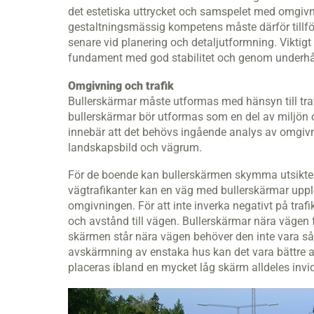
det estetiska uttrycket och samspelet med omgiv
gestaltningsmässig kompetens måste därför tillför
senare vid planering och detaljutformning. Viktig
fundament med god stabilitet och genom underhål
Omgivning och trafik
Bullerskärmar måste utformas med hänsyn till tra
bullerskärmar bör utformas som en del av miljön 
innebär att det behövs ingående analys av omgi
landskapsbild och vägrum.
För de boende kan bullerskärmen skymma utsikten,
vägtraﬁkanter kan en väg med bullerskärmar upp
omgivningen. För att inte inverka negativt på traf
och avstånd till vägen. Bullerskärmar nära vägen f
skärmen står nära vägen behöver den inte vara så
avskärmning av enstaka hus kan det vara bättre a
placeras ibland en mycket låg skärm alldeles invid