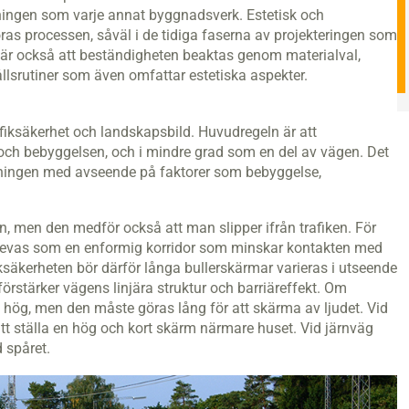
ningen som varje annat byggnadsverk. Estetisk och
as processen, såväl i de tidiga faserna av projekteringen som
t är också att beständigheten beaktas genom materialval,
lsrutiner som även omfattar estetiska aspekter.
fiksäkerhet och landskapsbild. Huvudregeln är att
och bebyggelsen, och i mindre grad som en del av vägen. Det
vningen med avseende på faktorer som bebyggelse,
 men den medför också att man slipper ifrån trafiken. För
levas som en enformig korridor som minskar kontakten med
iksäkerheten bör därför långa bullerskärmar varieras i utseende
örstärker vägens linjära struktur och barriäreffekt. Om
 hög, men den måste göras lång för att skärma av ljudet. Vid
tt ställa en hög och kort skärm närmare huset. Vid järnväg
 spåret.