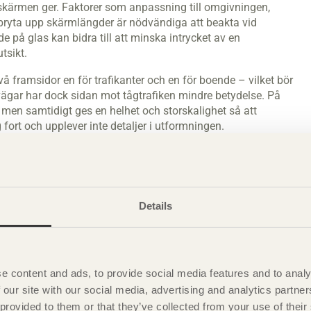
erskärmen ger. Faktorer som anpassning till omgivningen,
bryta upp skärmlängder är nödvändiga att beakta vid
e på glas kan bidra till att minska intrycket av en
tsikt.
två framsidor en för trafikanter och en för boende – vilket bör
vägar har dock sidan mot tågtrafiken mindre betydelse. På
 men samtidigt ges en helhet och storskalighet så att
g fort och upplever inte detaljer i utformningen.
esidan där man rör sig långsamt och kommer nära skärmen.Väl
och krön är avgörande för ett lyckat resultat.
Details
e content and ads, to provide social media features and to analy
 our site with our social media, advertising and analytics partn
 provided to them or that they’ve collected from your use of the