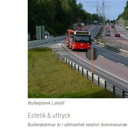
Bullerplank Lahäll
.
Estetik & uttryck
Bullerskärmar är i allmänhet relativt dominerande 