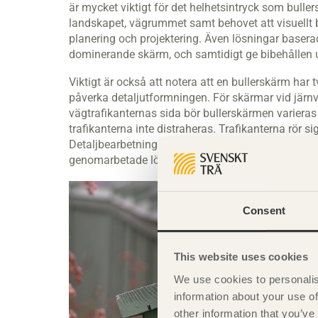
är mycket viktigt för det helhetsintryck som bull
landskapet, vägrummet samt behovet att visuellt 
planering och projektering. Även lösningar baserad
dominerande skärm, och samtidigt ge bibehållen u
Viktigt är också att notera att en bullerskärm har 
påverka detaljutformningen. För skärmar vid järn
vägtrafikanternas sida bör bullerskärmen varieras
trafikanterna inte distraheras. Trafikanterna rör si
Detaljbearbetningen är däremot viktig för boend
genomarbetade lösningar för bullerskärmens ändar 
Consent
This website uses cookies
We use cookies to personalis
information about your use of
other information that you’ve