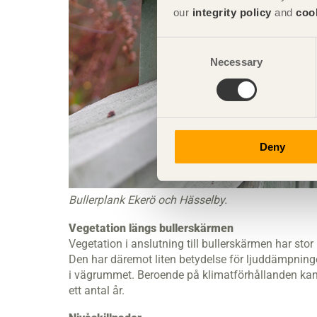
our
integrity policy
and
coo
Consent
Necessary
Selection
Deny
Bullerplank Ekerö och Hässelby.
Vegetation längs bullerskärmen
Vegetation i anslutning till bullerskärmen har sto
Den har däremot liten betydelse för ljuddämpni
i vägrummet. Beroende på klimatförhållanden kan 
ett antal år.