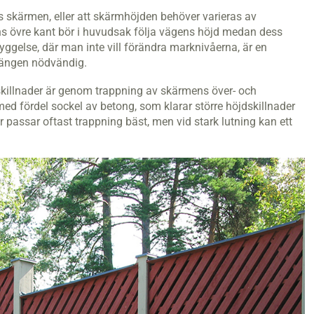
s skärmen, eller att skärmhöjden behöver varieras av
ens övre kant bör i huvudsak följa vägens höjd medan dess
ebyggelse, där man inte vill förändra marknivåerna, är en
rängen nödvändig.
åskillnader är genom trappning av skärmens över- och
d fördel sockel av betong, som klarar större höjdskillnader
r passar oftast trappning bäst, men vid stark lutning kan ett