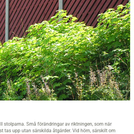
ill stolparna. Små förändringar av riktningen, som när
 tas upp utan särskilda åtgärder. Vid hörn, särskilt om