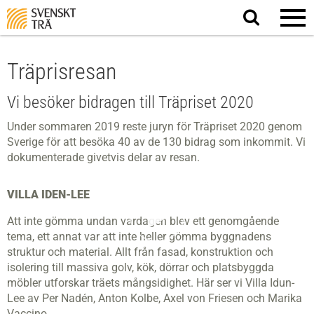
Sök
på
webbplatsen
Träprisresan
Vi besöker bidragen till Träpriset 2020
Under sommaren 2019 reste juryn för Träpriset 2020 genom
Sverige för att besöka 40 av de 130 bidrag som inkommit. Vi
dokumenterade givetvis delar av resan.
VILLA IDEN-LEE
Att inte gömma undan vardagen blev ett genomgående
tema, ett annat var att inte heller gömma byggnadens
struktur och material. Allt från fasad, konstruktion och
isolering till massiva golv, kök, dörrar och platsbyggda
möbler utforskar träets mångsidighet. Här ser vi Villa Idun-
Lee av Per Nadén, Anton Kolbe, Axel von Friesen och Marika
Vaccino.