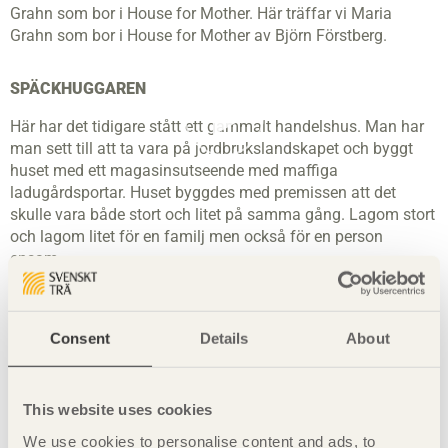
Grahn som bor i House for Mother. Här träffar vi Maria
Grahn som bor i House for Mother av Björn Förstberg.
SPÄCKHUGGAREN
Här har det tidigare stått ett gammalt handelshus. Man har
man sett till att ta vara på jordbrukslandskapet och byggt
huset med ett magasinsutseende med maffiga
ladugårdsportar. Huset byggdes med premissen att det
skulle vara både stort och litet på samma gång. Lagom stort
och lagom litet för en familj men också för en person
ensam.
Späckhuggaren har stomme i trä, ytskikt i trä samt interiör
och exteriör helt i trä.
Consent
Details
About
SUNNA 3
Hur häftigt är detta hus? Hade du velat låna detta
This website uses cookies
sommarhus för en dag?
We use cookies to personalise content and ads, to