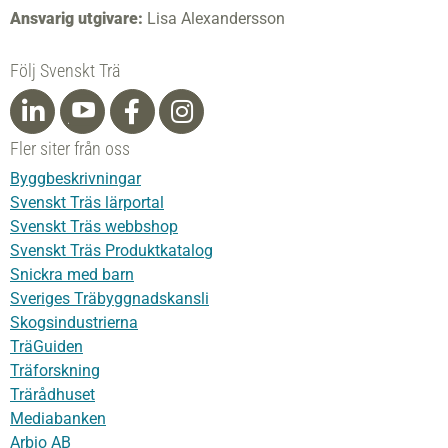
Ansvarig utgivare:
Lisa Alexandersson
Följ Svenskt Trä
Fler siter från oss
Byggbeskrivningar
Svenskt Träs lärportal
Svenskt Träs webbshop
Svenskt Träs Produktkatalog
Snickra med barn
Sveriges Träbyggnadskansli
Skogsindustrierna
TräGuiden
Träforskning
Trärådhuset
Mediabanken
Arbio AB