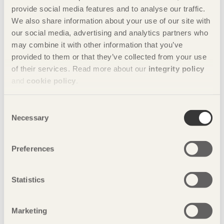
Träet är genomgående för detta hem. Från bjälklag, plintar
provide social media features and to analyse our traffic.
och grund till tak, fönster och dörrar – allt i trä. Huset består
We also share information about your use of our site with
att ett stort golv med tre husdelar placerade ovanpå och
our social media, advertising and analytics partners who
detta binds ihop av ett tak som sträcker sig över alla tre
may combine it with other information that you’ve
huskroppar.
provided to them or that they’ve collected from your use
of their services. Read more about our
integrity policy
SWEDISH MOUNTAIN HOUSE
and
cookie policy
.
Här bor en familj med stor kärlek till Sverige, svensk natur
och trä. Därför blev det extra viktigt att behålla naturen
Consent
runtomkring. Man skulle inte spränga i berget eller ta ned för
Necessary
Selection
många träd när man byggde Swedish Mountain House.
Preferences
KRISTEVIK STRANDSTUGA
Här har vi ett miljövänligt hus helt byggt i trä. Kristevik
Statistics
strandstuga har landat mjukt på sina plintar och tar liten
plats på sin tomt - stugan lämnar också små avtryck på
klimatet.
Marketing