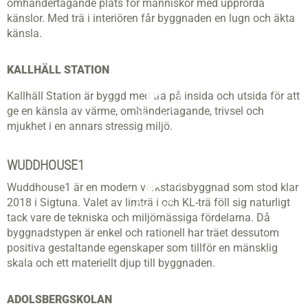
omhändertagande plats för människor med upprörda
känslor. Med trä i interiören får byggnaden en lugn och äkta
känsla.
KALLHÄLL STATION
Kallhäll Station är byggd med trä på insida och utsida för att
ge en känsla av värme, omhändertagande, trivsel och
mjukhet i en annars stressig miljö.
WUDDHOUSE1
Wuddhouse1 är en modern verkstadsbyggnad som stod klar
2018 i Sigtuna. Valet av limträ i och KL-trä föll sig naturligt
tack vare de tekniska och miljömässiga fördelarna. Då
byggnadstypen är enkel och rationell har träet dessutom
positiva gestaltande egenskaper som tillför en mänsklig
skala och ett materiellt djup till byggnaden.
ADOLSBERGSKOLAN