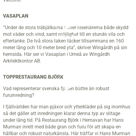
VASAPLAN
”Under de stora träbjälkarna finner resenärerna både skydd
mot väder och vind, samt möjlighet till en stunds vila och
eftertanke. De två stora taken täcker tillsammans en 160
meter lång och 10 meter bred yta”, skriver Wingårdh på sin
hemsida. Här ser vi Vasaplan i Umeå av Wingårdh
Arkitektkontor AB.
TOPPRESTAURANG BJÖRK
Vad representerar svenska fjällen bättre än robust
furuinredning?
I fjällvärlden har man pjäxor och ytterkläder på sig inomhus
så det gäller att inredningen klarar denna typ av slitage
under lång tid. På Restaurang Björk i Hemavan har Hans
Murman inrett med både gran och furu för att skapa en
hållbar och robust naturkänsla. Här träffar vi Hans Murman