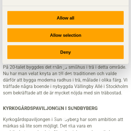
VILLA R
Här finns ingen tv framför soffan, här tittar du rakt ut mot
Allow all
vattnet istället. Villa R är en trävilla i Göteborgs skärgård
med fantastisk närhet till natur, vatten och trädgård. Arkitekt
Christian menar att det är träet som bygger hela den
Allow selection
känslan.
Deny
VÄLLINGBY ALLÉ
På 20-talet byggdes det många småhus i trä i detta område.
Nu har man velat knyta an till den traditionen och valde
därför att bygga moderna radhus i trä, målade i olika färg. Vi
träffade några boende i nybyggda Vällingby Allé i Stockholm
som bekräftade att de är mycket nöjda med sin träbostad.
KYRKOGÅRDSPAVILJONGEN I SUNDBYBERG
Kyrkogårdspaviljongen i Sundbyberg har som ambition att
märkas så lite som möjligt. Det ska vara en