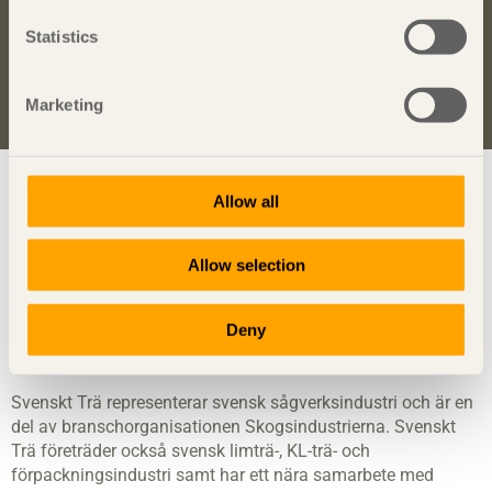
Anmäl dig här för att få information om publikationer,
seminarier och Svenskt Träs nyhetsbrev
Trä
.
Statistics
Anmäl dig för att få inspiration
Marketing
Visa sajtkarta
Allow all
Allow selection
Svenskt Trä
sprider kunskap om trä, träprodukter och
träbyggande för att främja ett hållbart samhälle och en
Deny
livskraftig sågverksnäring. Det gör vi genom att inspirera,
utbilda och driva teknisk utveckling.
Svenskt Trä representerar svensk sågverksindustri och är en
del av branschorganisationen Skogsindustrierna. Svenskt
Trä företräder också svensk limträ-, KL-trä- och
förpackningsindustri samt har ett nära samarbete med