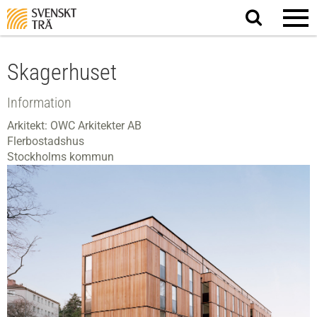
Sök
på
webbplatsen
Skagerhuset
Information
Arkitekt: OWC Arkitekter AB
Flerbostadshus
Stockholms kommun