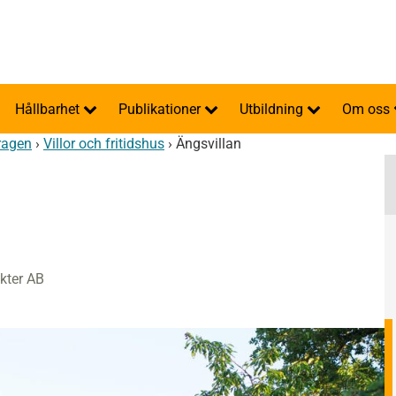
Hållbarhet
Publikationer
Utbildning
Om oss
ragen
›
Villor och fritidshus
›
Ängsvillan
kter AB