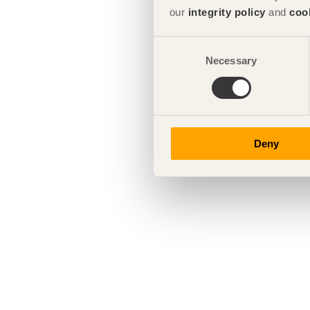
our
integrity policy
and
coo
Consent
Necessary
Selection
Deny