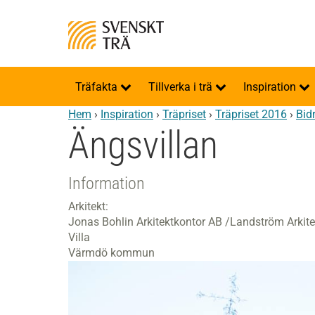
Träfakta
Tillverka i trä
Inspiration
Hem
›
Inspiration
›
Träpriset
›
Träpriset 2016
›
Bid
Ängsvillan
Information
Arkitekt:
Jonas Bohlin Arkitektkontor AB /Landström Arkite
Villa
Värmdö kommun