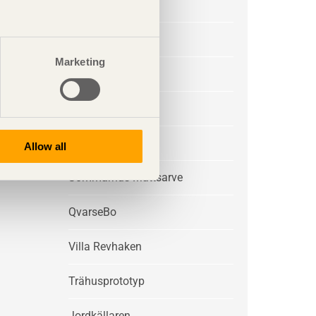
Villa Sunnanö
Boda
Marketing
Villa Kristina
Villa Arkö
Ljungdalen
Allow all
Sommarhus Mattsarve
QvarseBo
Villa Revhaken
Trähusprototyp
Jordkällaren