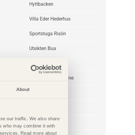
Hyttbacken
Villa Eder Hederhus
Sportstuga Risön
Utsikten Bua
Villa P&L
Sommarhus Akenine
About
Sunna
Rödön Villor
se our traffic. We also share
Hedebo
ers who may combine it with
ir services. Read more about