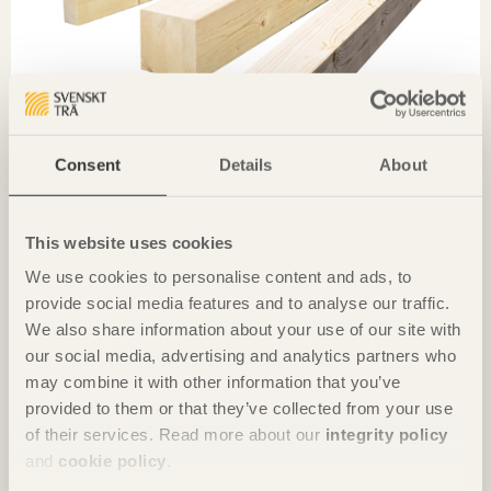
Consent
Details
About
Sortiment &hållfasthetsklasser
En av fördelarna med limträ är att det är estetiskt
This website uses cookies
tilltalande och miljöskapande. Därför används
We use cookies to personalise content and ads, to
limträ oftast synligt.
provide social media features and to analyse our traffic.
We also share information about your use of our site with
our social media, advertising and analytics partners who
may combine it with other information that you’ve
provided to them or that they’ve collected from your use
of their services. Read more about our
integrity policy
and
cookie policy
.