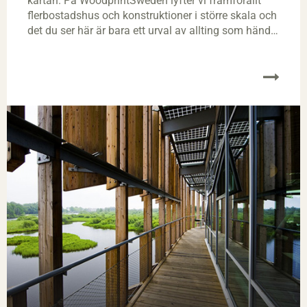
kartan. På WoodprintSweden lyfter vi framförallt
flerbostadshus och konstruktioner i större skala och
det du ser här är bara ett urval av allting som händer
just nu. Ta del av Sveriges expansiva och innovativa
träbyggande.