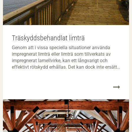
Träskyddsbehandlat limträ
Genom att i vissa speciella situationer använda
impregnerat limträ eller limträ som tillverkats av
impregnerat lamellvirke, kan ett långvarigt och
effektivt rötskydd erhållas. Det kan dock inte ersätta
det konstruktiva träskyddet, utan ska ses som ett
komplement. Fukt som tillförs en konstruktion kan
ge upphov till andra problem än röta.