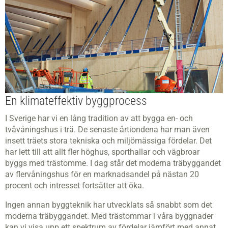
En klimateffektiv byggprocess
I Sverige har vi en lång tradition av att bygga en- och
tvåvåningshus i trä. De senaste årtiondena har man även
insett träets stora tekniska och miljömässiga fördelar. Det
har lett till att allt fler höghus, sporthallar och vägbroar
byggs med trästomme. I dag står det moderna träbyggandet
av flervåningshus för en marknadsandel på nästan 20
procent och intresset fortsätter att öka.
Ingen annan byggteknik har utvecklats så snabbt som det
moderna träbyggandet. Med trästommar i våra byggnader
kan vi visa upp ett spektrum av fördelar jämfört med annat