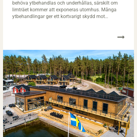
behöva ytbehandlas och underhållas, särskilt om
limträet kommer att exponeras utomhus. Många
ytbehandlingar ger ett kortvarigt skydd mot
uppfuktning och uttorkning. Med ytbehandlingar
motverkas deformationer och sprickbildning. Vissa
ytbehandlingar har dessutom skyddande effekt mot
angrepp av mikrobiell påväxt. Färgtillverkarna kan
ge utförlig information om olika metoder för
ytbehandling och underhåll. Här lämnas några
allmänna råd.