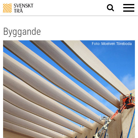
Sök
på
webbplatsen
Byggande
Foto: Moelven Töreboda