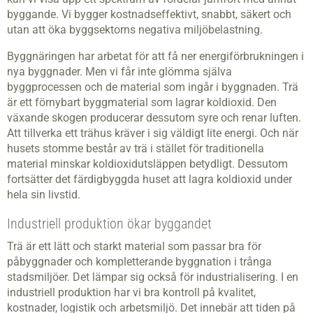
byggande. Vi bygger kostnadseffektivt, snabbt, säkert och
utan att öka byggsektorns negativa miljöbelastning.
Byggnäringen har arbetat för att få ner energiförbrukningen i
nya byggnader. Men vi får inte glömma själva
byggprocessen och de material som ingår i byggnaden. Trä
är ett förnybart byggmaterial som lagrar koldioxid. Den
växande skogen producerar dessutom syre och renar luften.
Att till­verka ett trähus kräver i sig väldigt lite energi. Och när
husets stomme består av trä i stället för traditionella
material minskar koldioxidutsläppen betydligt. Dessutom
fortsätter det färdigbyggda huset att lagra koldioxid under
hela sin livstid.
Industriell produktion ökar byggandet
Trä är ett lätt och starkt material som passar bra för
påbyggnader och kompletterande byggnation i trånga
stadsmiljöer. Det lämpar sig också för industrialisering. I en
industriell produktion har vi bra kontroll på kvalitet,
kostnader, logistik och arbetsmiljö. Det innebär att tiden på