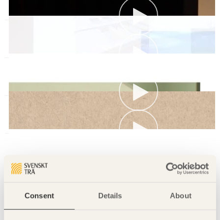
Ulla Alberts, VD/Arkitekt SAR/MSA, Murman Arkitekter AB
Temporär stagning av stora träkonstruktioner
Roberto Crocetti, Adjungerad professor, Kungliga Tekniska H
Praktiskt montage av limträ- och KL-träkonstruktioner
Pelle Olsson, Montagechef, Martinsons Byggsystem KB
Behövs väderskydd under montage av limträ- och KL-träko
Per Karnehed, Fukt- och energiexpert, Karnehed Design & Con
Montage av stort trähus i storstadsmiljö – Finansparken i 
Åge Holmestad, Projektutvecklare/Seniorrådgivare, Moelven 
Hälsa, Arbetsmiljö och Säkerhet
Marie-Louise Lorsell, Inköpschef AO Bygg Bostäder, Veidekke
Consent
Details
About
Maria Wernius, HMS-chef AO Bygg Bostäder, Veidekke