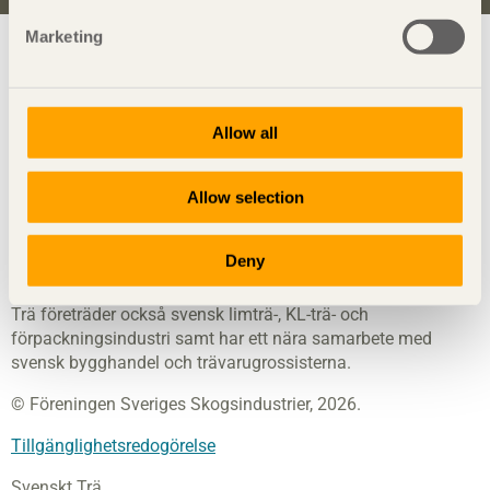
Marketing
Visa sajtkarta
Allow all
Svenskt Trä
sprider kunskap om trä, träprodukter och
träbyggande för att främja ett hållbart samhälle och en
Allow selection
livskraftig sågverksnäring. Det gör vi genom att inspirera,
utbilda och driva teknisk utveckling.
Deny
Svenskt Trä representerar svensk sågverksindustri och är en
del av branschorganisationen Skogsindustrierna. Svenskt
Trä företräder också svensk limträ-, KL-trä- och
förpackningsindustri samt har ett nära samarbete med
svensk bygghandel och trävarugrossisterna.
© Föreningen Sveriges Skogsindustrier, 2026.
Tillgänglighetsredogörelse
Svenskt Trä