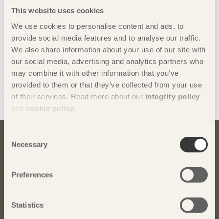
Montage av världens högsta trähus – Mjøstårnet i Brumun
This website uses cookies
Harald Liven, Projektutvecklare/Konstruktör, Moelven Limtre
We use cookies to personalise content and ads, to
provide social media features and to analyse our traffic.
We also share information about your use of our site with
our social media, advertising and analytics partners who
Kontakt
may combine it with other information that you’ve
provided to them or that they’ve collected from your use
Dela denna sida:
of their services. Read more about our
integrity policy
and
cookie policy
.
Consent
Necessary
Selection
Bli inspirerad och lär dig mer om trä
Anmäl dig här för att få information om publikationer,
seminarier och Svenskt Träs nyhetsbrev
Trä
.
Preferences
Anmäl dig för att få inspiration
Statistics