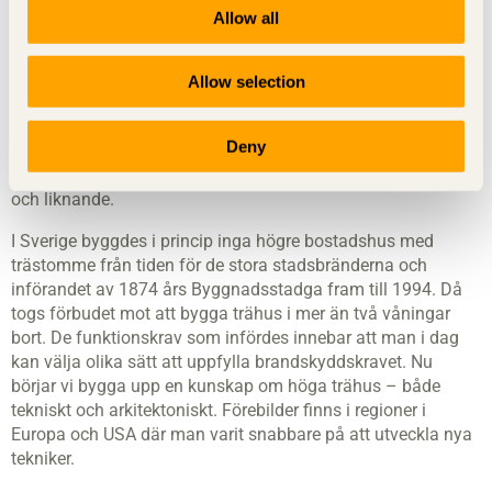
och innefattar småhus och större byggnader, främst kyrkor
Allow all
och ekonomibyggnader. Där finns arkitektoniska förebilder
att utveckla och tolka till modernt formspråk.
Allow selection
När det gäller flervåningsbyggnader för vardagsbruk som
bostäder och kontor finns dock få inspirationskällor i vår
Deny
träbyggnadstradition. Det som finns är de förmögnas
bostäder, storböndernas mangårdsbyggnader, herrgårdar
och liknande.
I Sverige byggdes i princip inga högre bostadshus med
trästomme från tiden för de stora stadsbränderna och
införandet av 1874 års Byggnadsstadga fram till 1994. Då
togs förbudet mot att bygga trähus i mer än två våningar
bort. De funktionskrav som infördes innebar att man i dag
kan välja olika sätt att uppfylla brandskyddskravet. Nu
börjar vi bygga upp en kunskap om höga trähus – både
tekniskt och arkitektoniskt. Förebilder finns i regioner i
Europa och USA där man varit snabbare på att utveckla nya
tekniker.