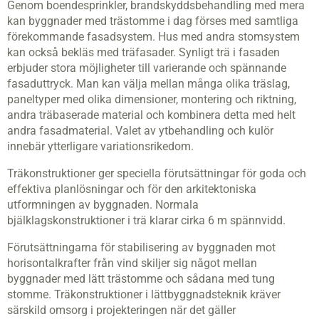
Genom boendesprinkler, brandskyddsbehandling med mera
kan byggnader med trästomme i dag förses med samtliga
förekommande fasadsystem. Hus med andra stomsystem
kan också bekläs med träfasader. Synligt trä i fasaden
erbjuder stora möjligheter till varierande och spännande
fasaduttryck. Man kan välja mellan många olika träslag,
paneltyper med olika dimensioner, montering och riktning,
andra träbaserade material och kombinera detta med helt
andra fasadmaterial. Valet av ytbehandling och kulör
innebär ytterligare variationsrikedom.
Träkonstruktioner ger speciella förutsättningar för goda och
effektiva planlösningar och för den arkitektoniska
utformningen av byggnaden. Normala
bjälklagskonstruktioner i trä klarar cirka 6 m spännvidd.
Förutsättningarna för stabilisering av byggnaden mot
horisontalkrafter från vind skiljer sig något mellan
byggnader med lätt trästomme och sådana med tung
stomme. Träkonstruktioner i lättbyggnadsteknik kräver
särskild omsorg i projekteringen när det gäller