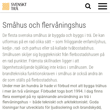
Sök
på
webbplatsen
Småhus och flervåningshus
De flesta svenska småhus är byggda och byggs i trä. De kan
utformas på en rad olika sätt – som friliggande enfamiljshus,
kedje-, rad- och parhus eller så kallade tvåbostadshus.
Småhusen skiljer sig byggtekniskt från flerbostadshusen på
en rad punkter. Främsta skillnaden ligger i att
lägenhetsskiljande bjälklag inte krävs i småhusen. De
brandtekniska funktionskraven i småhus är också andra än
de som ställs på flerbostadshus.
Under mer än hundra år hade vi förbud mot att bygga trähus
i mer än två våningar. Förbudet togs bort 1994. I dag finns
flera exempel på ny spännande användning av trä i
flervåningshus – både tekniskt och arkitektoniskt. Goda
lösningar har utvecklats för ljudisolering och brandskydd,