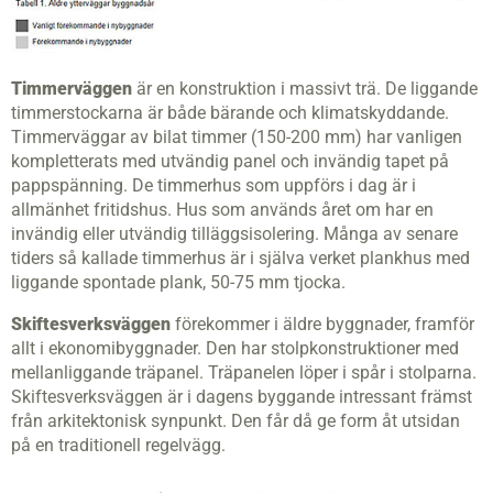
Timmerväggen
är en konstruktion i massivt trä. De liggande
timmerstockarna är både bärande och klimatskyddande.
Timmerväggar av bilat timmer (150-200 mm) har vanligen
kompletterats med utvändig panel och invändig tapet på
pappspänning. De timmerhus som uppförs i dag är i
allmänhet fritidshus. Hus som används året om har en
invändig eller utvändig tilläggsisolering. Många av senare
tiders så kallade timmerhus är i själva verket plankhus med
liggande spontade plank, 50-75 mm tjocka.
Skiftesverksväggen
förekommer i äldre byggnader, framför
allt i ekonomibyggnader. Den har stolpkonstruktioner med
mellanliggande träpanel. Träpanelen löper i spår i stolparna.
Skiftesverksväggen är i dagens byggande intressant främst
från arkitektonisk synpunkt. Den får då ge form åt utsidan
på en traditionell regelvägg.