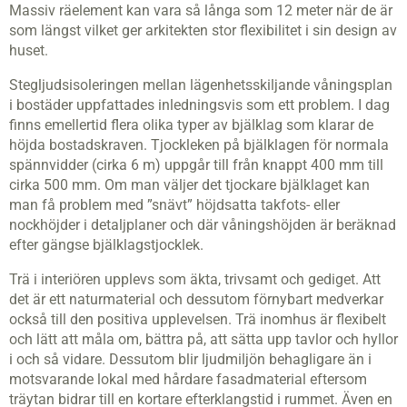
Massiv räelement kan vara så långa som 12 meter när de är
som längst vilket ger arkitekten stor flexibilitet i sin design av
huset.
Stegljudsisoleringen mellan lägenhetsskiljande våningsplan
i bostäder uppfattades inledningsvis som ett problem. I dag
finns emellertid flera olika typer av bjälklag som klarar de
höjda bostadskraven. Tjockleken på bjälklagen för normala
spännvidder (cirka 6 m) uppgår till från knappt 400 mm till
cirka 500 mm. Om man väljer det tjockare bjälklaget kan
man få problem med ”snävt” höjdsatta takfots- eller
nockhöjder i detaljplaner och där våningshöjden är beräknad
efter gängse bjälklagstjocklek.
Trä i interiören upplevs som äkta, trivsamt och gediget. Att
det är ett naturmaterial och dessutom förnybart medverkar
också till den positiva upplevelsen. Trä inomhus är flexibelt
och lätt att måla om, bättra på, att sätta upp tavlor och hyllor
i och så vidare. Dessutom blir ljudmiljön behagligare än i
motsvarande lokal med hårdare fasadmaterial eftersom
träytan bidrar till en kortare efterklangstid i rummet. Även en