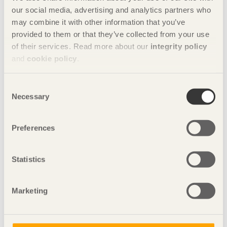
our social media, advertising and analytics partners who
may combine it with other information that you’ve
provided to them or that they’ve collected from your use
of their services. Read more about our
integrity policy
and
cookie policy
.
Plankvägg, resvirkesvägg - utan fasadbeklädnad.
Consent
Necessary
Selection
De flesta svenska småhus är byggda och byggs i trä. De kan
utformas på en rad olika sätt – som friliggande
enfamiljshus, kedje-, rad- och parhus eller så kallade
Preferences
tvåbostadshus. Småhusen skiljer sig byggtekniskt från
flerbostadshusen på en rad punkter. Främsta skillnaden
Statistics
ligger i att lägenhetsskiljande bjälklag inte krävs i småhusen.
De brandtekniska funktionskraven i småhus är också andra
än de som ställs på flerbostadshus.
Marketing
Flervåningshus
Träbyggnadstraditionen i Sverige är flera hundra år gammal