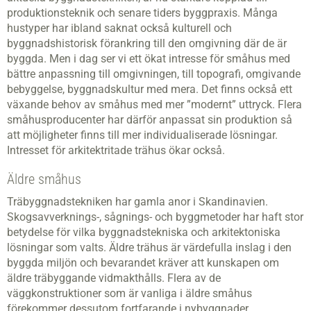
produktionsteknik och senare tiders byggpraxis. Många
hustyper har ibland saknat också kulturell och
byggnadshistorisk förankring till den omgivning där de är
byggda. Men i dag ser vi ett ökat intresse för småhus med
bättre anpassning till omgivningen, till topografi, omgivande
bebyggelse, byggnadskultur med mera. Det finns också ett
växande behov av småhus med mer ”modernt” uttryck. Flera
småhusproducenter har därför anpassat sin produktion så
att möjligheter finns till mer individualiserade lösningar.
Intresset för arkitektritade trähus ökar också.
Äldre småhus
Träbyggnadstekniken har gamla anor i Skandinavien.
Skogsavverknings-, sågnings- och byggmetoder har haft stor
betydelse för vilka byggnadstekniska och arkitektoniska
lösningar som valts. Äldre trähus är värdefulla inslag i den
byggda miljön och bevarandet kräver att kunskapen om
äldre träbyggande vidmakthålls. Flera av de
väggkonstruktioner som är vanliga i äldre småhus
förekommer dessutom fortfarande i nybyggnader.