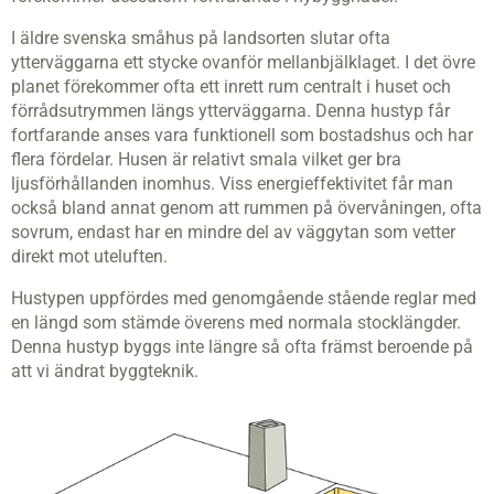
I äldre svenska småhus på landsorten slutar ofta
ytterväggarna ett stycke ovanför mellanbjälklaget. I det övre
planet förekommer ofta ett inrett rum centralt i huset och
förrådsutrymmen längs ytterväggarna. Denna hustyp får
fortfarande anses vara funktionell som bostadshus och har
flera fördelar. Husen är relativt smala vilket ger bra
ljusförhållanden inomhus. Viss energieffektivitet får man
också bland annat genom att rummen på övervåningen, ofta
sovrum, endast har en mindre del av väggytan som vetter
direkt mot uteluften.
Hustypen uppfördes med genomgående stående reglar med
en längd som stämde överens med normala stocklängder.
Denna hustyp byggs inte längre så ofta främst beroende på
att vi ändrat byggteknik.