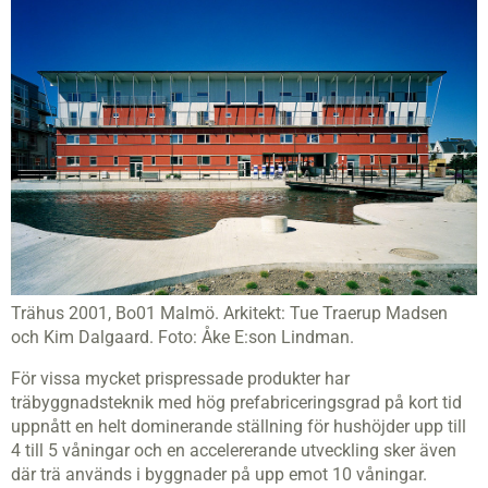
Trähus 2001, Bo01 Malmö. Arkitekt: Tue Traerup Madsen
och Kim Dalgaard. Foto: Åke E:son Lindman.
För vissa mycket prispressade produkter har
träbyggnadsteknik med hög prefabriceringsgrad på kort tid
uppnått en helt dominerande ställning för hushöjder upp till
4 till 5 våningar och en accelererande utveckling sker även
där trä används i byggnader på upp emot 10 våningar.