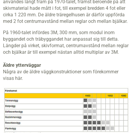
användes långt fram på 1970-talet, främst beroende på att
skivmaterial hade mått i fot, till exempel bredden 4 fot eller
cirka 1 220 mm. De äldre träregelhusen är därför uppförda
med 2 fot centrumavstånd mellan reglar och mellan bjälkar.
På 1960-talet infördes 3M, 300 mm, som modul inom
byggandet och träbyggandet har anpassat sig till detta.
Längder på virket, skivformat, centrumavstånd mellan reglar
och bjälkar är till exempel nästan alltid multiplar av 3M.
Äldre ytterväggar
Några av de äldre väggkonstruktioner som förekommer
visas här.