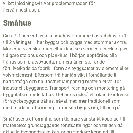
vilket inledningsvis var problemområden för
flervåningshusen.
Småhus
Cirka 90 procent av alla småhus – mindre bostadshus på 1
till 2 våningar – har byggts och byggs med stommar av trä.
Moderna svenska träregelhus kan ses som en utveckling av
tidigare stolphus och plankhus. I början uppfördes alla
trähus som platsbyggda, numera är en stor andel
förtillverkade på fabrik i form av byggsatser av element eller
volymelement. Eftersom trä har låg vikt i förhållande till
bärförmåga och hållfasthet lämpar sig materialet väl för
industriellt byggande. Transport, resning och montering på
byggplatsen underlättas. Det finns också ett ökande intresse
för styckebyggda trähus, såväl med mer traditionell som
med modern utformning. Trähusen byggs om, till och på.
Småhusens utformning som tidigare var starkt kopplad till
materialets grundläggande förutsättningar och till den då
aktuella byggnadstekniken, är nu starkare kopplad till