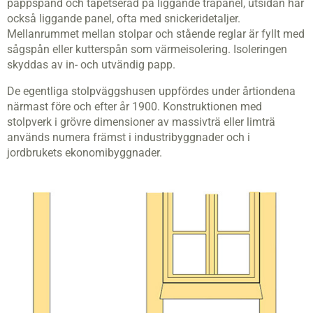
pappspänd och tapetserad på liggande träpanel, utsidan har
också liggande panel, ofta med snickeridetaljer.
Mellanrummet mellan stolpar och stående reglar är fyllt med
sågspån eller kutterspån som värmeisolering. Isoleringen
skyddas av in- och utvändig papp.
De egentliga stolpväggshusen uppfördes under årtiondena
närmast före och efter år 1900. Konstruktionen med
stolpverk i grövre dimensioner av massivträ eller limträ
används numera främst i industribyggnader och i
jordbrukets ekonomibyggnader.