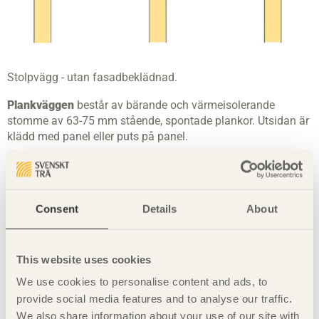
Stolpvägg - utan fasadbeklädnad.
Plankväggen
består av bärande och värmeisolerande
stomme av 63-75 mm stående, spontade plankor. Utsidan är
klädd med panel eller puts på panel.
Insidan är klädd med pappspänning och tapet på
underliggande träpanel. Plankväggen förekommer i hus som
är byggda mellan 1880 och 1950. En stor del av den äldre
Consent
Details
About
villabebyggelsen och mindre flerbostadshus i två våningar är
uppförda med denna byggnadsteknik.
This website uses cookies
We use cookies to personalise content and ads, to
provide social media features and to analyse our traffic.
We also share information about your use of our site with