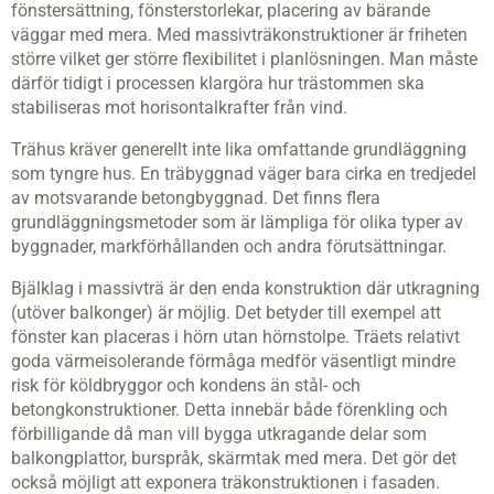
fönstersättning, fönsterstorlekar, placering av bärande
väggar med mera. Med massivträkonstruktioner är friheten
större vilket ger större flexibilitet i planlösningen. Man måste
därför tidigt i processen klargöra hur trästommen ska
stabiliseras mot horisontalkrafter från vind.
Trähus kräver generellt inte lika omfattande grundläggning
som tyngre hus. En träbyggnad väger bara cirka en tredjedel
av motsvarande betongbyggnad. Det finns flera
grundläggningsmetoder som är lämpliga för olika typer av
byggnader, markförhållanden och andra förutsättningar.
Bjälklag i massivträ är den enda konstruktion där utkragning
(utöver balkonger) är möjlig. Det betyder till exempel att
fönster kan placeras i hörn utan hörnstolpe. Träets relativt
goda värmeisolerande förmåga medför väsentligt mindre
risk för köldbryggor och kondens än stål- och
betongkonstruktioner. Detta innebär både förenkling och
förbilligande då man vill bygga utkragande delar som
balkongplattor, burspråk, skärmtak med mera. Det gör det
också möjligt att exponera träkonstruktionen i fasaden.