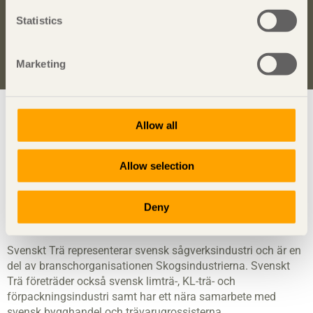
Anmäl dig här för att få information om publikationer,
seminarier och Svenskt Träs nyhetsbrev
Trä
.
Statistics
Anmäl dig för att få inspiration
Marketing
Visa sajtkarta
Allow all
Allow selection
Svenskt Trä
sprider kunskap om trä, träprodukter och
träbyggande för att främja ett hållbart samhälle och en
Deny
livskraftig sågverksnäring. Det gör vi genom att inspirera,
utbilda och driva teknisk utveckling.
Svenskt Trä representerar svensk sågverksindustri och är en
del av branschorganisationen Skogsindustrierna. Svenskt
Trä företräder också svensk limträ-, KL-trä- och
förpackningsindustri samt har ett nära samarbete med
svensk bygghandel och trävarugrossisterna.