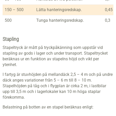
150 – 500
Lätta hanteringsredskap.
0,45 –
500
Tunga hanteringsredskap.
0,3
Stapling
Stapeltryck är mått på tryckpåkänning som uppstår vid
stapling av gods i lager och under transport. Stapeltrycket
beräknas ur en funktion av stapelns höjd och vikt per
ytenhet.
I fartyg är stuvhöjden på mellandäck 2,5 – 4 m och på undre
däck anges variationer från 5 – 6 m till 8 – 10 m.
Stapelhöjden på tåg och i flygplan är cirka 2 m, i lastbilar
upp till 3,5 m och i lagerlokaler kan 10 m höga staplar
förekomma.
Belastning på botten av en stapel beräknas enligt: