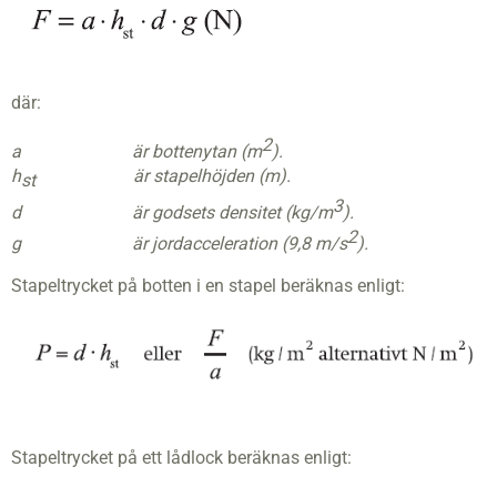
där:
2
a är bottenytan (m
).
h
är stapelhöjden (m).
st
3
d är godsets densitet (kg/m
).
2
g är jordacceleration (9,8 m/s
).
Stapeltrycket på botten i en stapel beräknas enligt:
Stapeltrycket på ett lådlock beräknas enligt: