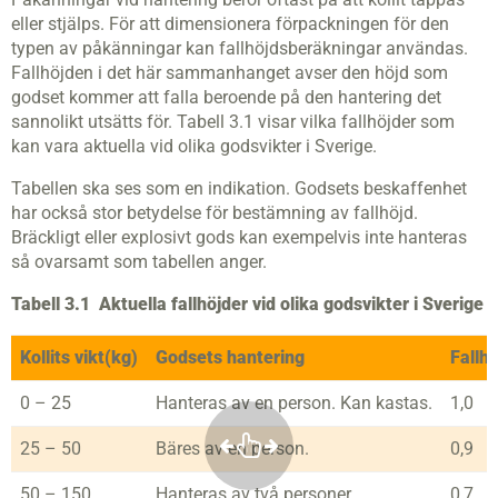
eller stjälps. För att dimensionera förpackningen för den
typen av påkänningar kan fallhöjdsberäkningar användas.
Fallhöjden i det här sammanhanget avser den höjd som
godset kommer att falla beroende på den hantering det
sannolikt utsätts för. Tabell 3.1 visar vilka fallhöjder som
kan vara aktuella vid olika godsvikter i Sverige.
Tabellen ska ses som en indikation. Godsets beskaffenhet
har också stor betydelse för bestämning av fallhöjd.
Bräckligt eller explosivt gods kan exempelvis inte hanteras
så ovarsamt som tabellen anger.
Tabell 3.1 Aktuella fallhöjder vid olika godsvikter i Sverige
Kollits vikt(kg)
Godsets hantering
Fallh
0 – 25
Hanteras av en person. Kan kastas.
1,0
25 – 50
Bäres av en person.
0,9
50 – 150
Hanteras av två personer.
0,7