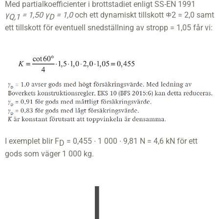
Med partialkoefficienter i brottstadiet enligt SS-EN 1991
γ
= 1,50
γ
= 1,0
och ett dynamiskt tillskott ⧞2 = 2,0 samt
Q,1
D
ett tillskott för eventuell snedställning av stropp = 1,05 får vi:
I exemplet blir F
= 0,455 ∙ 1 000 ∙ 9,81 N = 4,6 kN för ett
D
gods som väger 1 000 kg.