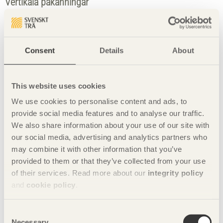
Vertikala påkänningar
En risk vid vertikal påkänning är att förpackningen tippar.
Tippning uppstår om tyngdpunkten ligger utanför
medelpunkten av kollit. Omlastning och lyft ger också
Consent
Details
About
upphov till vertikala påkänningar. Lutningar i backar eller
doserade kurvor ger upphov till centrifugalkrafter som
minskar eller ökar de bromskrafter och centrifugalkrafter
som ska beaktas. Vertikala påkänningar kan uppkomma vid
This website uses cookies
alla slags transporter.
We use cookies to personalise content and ads, to
provide social media features and to analyse our traffic.
We also share information about your use of our site with
our social media, advertising and analytics partners who
may combine it with other information that you’ve
provided to them or that they’ve collected from your use
of their services. Read more about our
integrity policy
and
cookie policy
.
Consent
Necessary