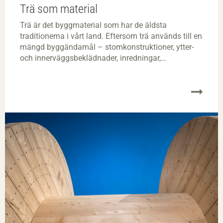
Trä som material
Trä är det byggmaterial som har de äldsta
traditionerna i vårt land. Eftersom trä används till en
mängd byggändamål – stomkonstruktioner, ytter-
och innerväggsbeklädnader, inredningar,
golvbeläggningar, formar och ställningar med mera
– är det viktigt att känna till hur trä beter sig under
olika betingelser. Genom sina specifika egenskaper
har varje träslag sina typiska användningsområden.