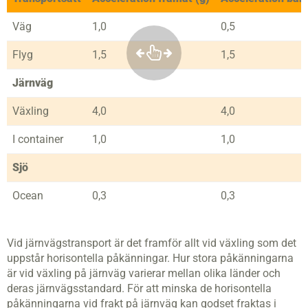
Väg
1,0
0,5
Flyg
1,5
1,5
Järnväg
Växling
4,0
4,0
I container
1,0
1,0
Sjö
Ocean
0,3
0,3
Vid järnvägstransport är det framför allt vid växling som det
uppstår horisontella påkänningar. Hur stora påkänningarna
är vid växling på järnväg varierar mellan olika länder och
deras järnvägsstandard. För att minska de horisontella
påkänningarna vid frakt på järnväg kan godset fraktas i