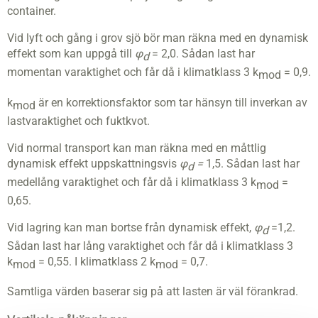
container.
Vid lyft och gång i grov sjö bör man räkna med en dynamisk
effekt som kan uppgå till
φ
= 2,0. Sådan last har
d
momentan varaktighet och får då i klimatklass 3 k
= 0,9.
mod
k
är en korrektionsfaktor som tar hänsyn till inverkan av
mod
lastvaraktighet och fuktkvot.
Vid normal transport kan man räkna med en måttlig
dynamisk effekt uppskattningsvis
φ
=
1,5. Sådan last har
d
medellång varaktighet och får då i klimatklass 3 k
=
mod
0,65.
Vid lagring kan man bortse från dynamisk effekt,
φ
=1,2.
d
Sådan last har lång varaktighet och får då i klimatklass 3
k
= 0,55. I klimatklass 2 k
= 0,7.
mod
mod
Samtliga värden baserar sig på att lasten är väl förankrad.