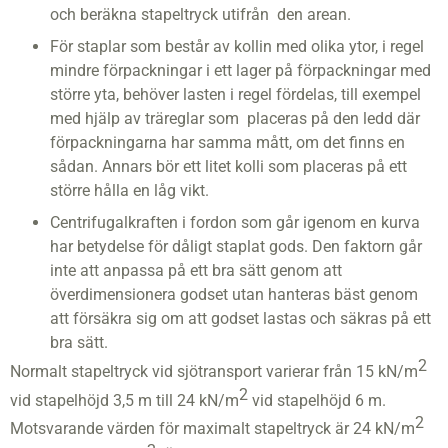
och beräkna stapeltryck utifrån den arean.
För staplar som består av kollin med olika ytor, i regel
mindre förpackningar i ett lager på förpackningar med
större yta, behöver lasten i regel fördelas, till exempel
med hjälp av träreglar som placeras på den ledd där
förpackningarna har samma mått, om det finns en
sådan. Annars bör ett litet kolli som placeras på ett
större hålla en låg vikt.
Centrifugalkraften i fordon som går igenom en kurva
har betydelse för dåligt staplat gods. Den faktorn går
inte att anpassa på ett bra sätt genom att
överdimensionera godset utan hanteras bäst genom
att försäkra sig om att godset lastas och säkras på ett
bra sätt.
2
Normalt stapeltryck vid sjötransport varierar från 15 kN/m
2
vid stapelhöjd 3,5 m till 24 kN/m
vid stapelhöjd 6 m.
2
Motsvarande värden för maximalt stapeltryck är 24 kN/m