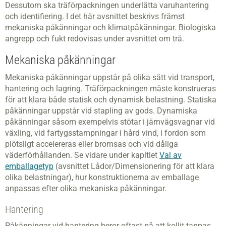
Dessutom ska träförpackningen underlätta varuhantering
och identifiering. I det här avsnittet beskrivs främst
mekaniska påkänningar och klimatpåkänningar. Biologiska
angrepp och fukt redovisas under avsnittet om trä.
Mekaniska påkänningar
Mekaniska påkänningar uppstår på olika sätt vid transport,
hantering och lagring. Träförpackningen måste konstrueras
för att klara både statisk och dynamisk belastning. Statiska
påkänningar uppstår vid stapling av gods. Dynamiska
påkänningar såsom exempelvis stötar i järnvägsvagnar vid
växling, vid fartygsstampningar i hård vind, i fordon som
plötsligt accelereras eller bromsas och vid dåliga
väderförhållanden. Se vidare under kapitlet
Val av
emballagetyp
(avsnittet Lådor/Dimensionering för att klara
olika belastningar), hur konstruktionerna av emballage
anpassas efter olika mekaniska påkänningar.
Hantering
Påkänningar vid hantering beror oftast på att kollit tappas