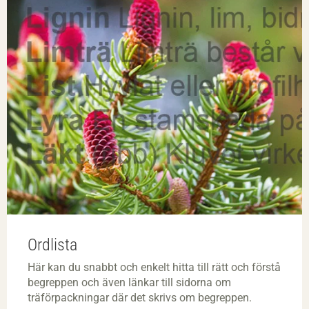
Ordlista
Här kan du snabbt och enkelt hitta till rätt och förstå
begreppen och även länkar till sidorna om
träförpackningar där det skrivs om begreppen.