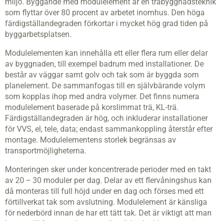
miljö. Byggande med modulelement är en träbyggnadsteknik
som flyttar över 80 procent av arbetet inomhus. Den höga
färdigställandegraden förkortar i mycket hög grad tiden på
byggarbetsplatsen.
Modulelementen kan innehålla ett eller flera rum eller delar
av byggnaden, till exempel badrum med installationer. De
består av väggar samt golv och tak som är byggda som
planelement. De sammanfogas till en självbärande volym
som kopplas ihop med andra volymer. Det finns numera
modulelement baserade på korslimmat trä, KL-trä.
Färdigställandegraden är hög, och inkluderar installationer
för VVS, el, tele, data; endast sammankoppling återstår efter
montage. Modulelementens storlek begränsas av
transportmöjligheterna.
Monteringen sker under koncentrerade perioder med en takt
av 20 – 30 moduler per dag. Delar av ett flervåningshus kan
då monteras till full höjd under en dag och förses med ett
förtillverkat tak som avslutning. Modulelement är känsliga
för nederbörd innan de har ett tätt tak. Det är viktigt att man