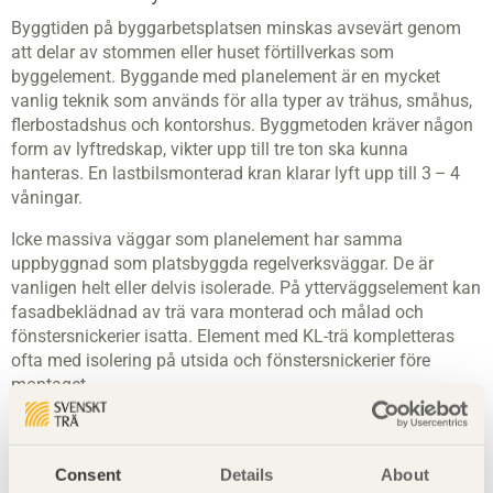
Byggtiden på byggarbetsplatsen minskas avsevärt genom
att delar av stommen eller huset förtillverkas som
byggelement. Byggande med planelement är en mycket
vanlig teknik som används för alla typer av trähus, småhus,
flerbostadshus och kontorshus. Byggmetoden kräver någon
form av lyftredskap, vikter upp till tre ton ska kunna
hanteras. En lastbilsmonterad kran klarar lyft upp till 3 – 4
våningar.
Icke massiva väggar som planelement har samma
uppbyggnad som platsbyggda regelverksväggar. De är
vanligen helt eller delvis isolerade. På ytterväggselement kan
fasadbeklädnad av trä vara monterad och målad och
fönstersnickerier isatta. Element med KL-trä kompletteras
ofta med isolering på utsida och fönstersnickerier före
montaget.
Planelement för bjälklag i småhus har ofta samma
uppbyggnad som platsbyggda träbjälklag med bärande
reglar och överliggande skivmaterial. Hålrummet fylls av
Consent
Details
About