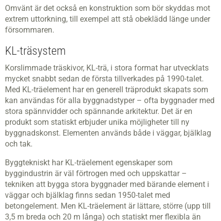
Omvänt är det också en konstruktion som bör skyddas mot
extrem uttorkning, till exempel att stå obeklädd länge under
försommaren.
KL-träsystem
Korslimmade träskivor, KL-trä, i stora format har utvecklats
mycket snabbt sedan de första tillverkades på 1990-talet.
Med KL-träelement har en generell träprodukt skapats som
kan användas för alla byggnadstyper – ofta byggnader med
stora spännvidder och spännande arkitektur. Det är en
produkt som statiskt erbjuder unika möjligheter till ny
byggnadskonst. Elementen används både i väggar, bjälklag
och tak.
Byggtekniskt har KL-träelement egenskaper som
byggindustrin är väl förtrogen med och uppskattar –
tekniken att bygga stora byggnader med bärande element i
väggar och bjälklag finns sedan 1950-talet med
betongelement. Men KL-träelement är lättare, större (upp till
3,5 m breda och 20 m långa) och statiskt mer flexibla än