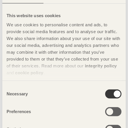
ljudskäl med isolering.
För bjälklag i flerbostadshus krävs mer utvecklade
This website uses cookies
konstruktioner för att erhålla normerad brand- och
We use cookies to personalise content and ads, to
stegljudsisolering mellan lägenheter. De är ofta uppbyggda
med två skikt, ett bärande och ett brand- och ljudavskiljande.
provide social media features and to analyse our traffic.
Den bärande konstruktionen kan bestå av traditionella
We also share information about your use of our site with
bjälkar, KL-trä eller en kassettkonstruktion.
our social media, advertising and analytics partners who
may combine it with other information that you’ve
Vägg- och bjälklagselement som levereras med isolering och
provided to them or that they’ve collected from your use
ytskikt måste skyddas mot regn under transport och
of their services. Read more about our
integrity policy
byggskedet. Småhus monteras ofta på en dag och kan
and
cookie policy
.
därmed förses med ett skyddande tak samma dag.
Byggnader som inte kan färdigmonteras på en dag kräver
någon form av täckning eller annan skyddsåtgärd. För
Consent
flervåningshus med längre byggtid finns speciella
Necessary
Selection
väderskydd på marknaden.
Pelar- och balksystem
Preferences
Pelar- och balksystem har funnits som limträkonstruktioner i
100 år men har sällan setts som ett specifikt träbyggsystem.