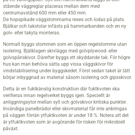
stående väggreglar placeras mellan dem med
centrumavstånd 600 mm eller 450 mm.
De hopspikade väggstommarna reses och lodas på plats.
Bjälkar och takstolar infästs på hammarbanden och en ny
golv- eller takyta monteras.
Normalt byggs stommen som en öppen regelstomme utan
isolering. Bjälklagen skivläggs med golvplywood- eller
golvspånskivor. Därefter byggs ett skyddande tak. För högre
hus kan man behöva sätta upp vissa väggskivor för
vindstabilisering under byggskedet. Först sedan taket är tätt
börjar inbyggnad av material såsom isolering och gipsskivor.
Detta är en fuktkänslig konstruktion där fuktkvoten ska
verifieras innan regelverket byggs igen. Speciellt är
anliggningsytor mellan syll och golvskivor kritiska punkter.
Invändiga panelbrädor eller skivmaterial får inte anbringas
på väggen förrän ytfuktkvoten är under 18 %. Notera att det
är ytfuktkvoten som är avgörande för risken för mikrobiell
påväxt.