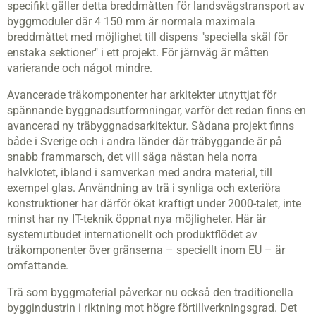
specifikt gäller detta breddmåtten för landsvägstransport av
byggmoduler där 4 150 mm är normala maximala
breddmåttet med möjlighet till dispens "speciella skäl för
enstaka sektioner" i ett projekt. För järnväg är måtten
varierande och något mindre.
Avancerade träkomponenter har arkitekter utnyttjat för
spännande byggnadsutformningar, varför det redan finns en
avancerad ny träbyggnadsarkitektur. Sådana projekt finns
både i Sverige och i andra länder där träbyggande är på
snabb frammarsch, det vill säga nästan hela norra
halvklotet, ibland i samverkan med andra material, till
exempel glas. Användning av trä i synliga och exteriöra
konstruktioner har därför ökat kraftigt under 2000-talet, inte
minst har ny IT-teknik öppnat nya möjligheter. Här är
systemutbudet internationellt och produktflödet av
träkomponenter över gränserna – speciellt inom EU – är
omfattande.
Trä som byggmaterial påverkar nu också den traditionella
byggindustrin i riktning mot högre förtillverkningsgrad. Det