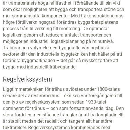
är trämaterialets höga hållfasthet i förhållande till sin vikt
som ökar möjligheten att bygga och transportera större och
mer sammansatta komponenter. Med träkonstruktionernas
högre förtillverkningsgrad förändras byggarbetsplatsens
process från tillverkning till montering. De optimerar
logistiken genom att reducera antalet transporter och
möjliggör en industriell logistikplanering på minutnivå.
Träbroar och volymelementbyggda flervåningshus är
sektorer där den industriella byggtekniken helt håller på att
förändra byggmarknaden – det går så mycket fortare att
bygga med industriellt träbyggande.
Regelverkssystem
Liggtimmertekniken för trähus avlöstes under 1800-talets
senare del av restimmerhus. Tekniken var föregångaren till
den typ av regelverkssystem som sedan 1930-talet
dominerat för trähus – och som fortsatt används idag. Den
stora fördelen med stående träreglar är att trä longitudinellt
är stabilt medan det radiellt och tangentiellt har större
fuktrörelser. Regelverkssystemen kombinerades med