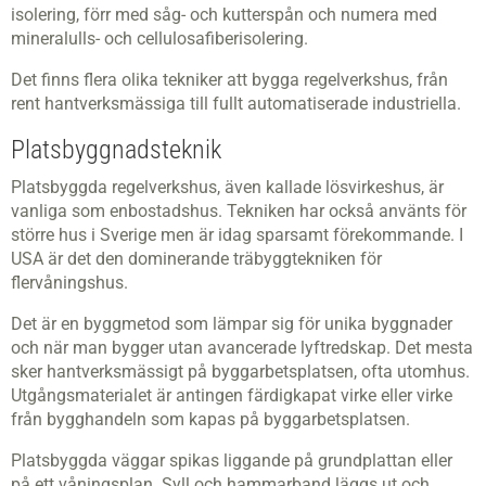
isolering, förr med såg- och kutterspån och numera med
mineralulls- och cellulosafiberisolering.
Det finns flera olika tekniker att bygga regelverkshus, från
rent hantverksmässiga till fullt automatiserade industriella.
Platsbyggnadsteknik
Platsbyggda regelverkshus, även kallade lösvirkeshus, är
vanliga som enbostadshus. Tekniken har också använts för
större hus i Sverige men är idag sparsamt förekommande. I
USA är det den dominerande träbyggtekniken för
flervåningshus.
Det är en byggmetod som lämpar sig för unika byggnader
och när man bygger utan avancerade lyftredskap. Det mesta
sker hantverksmässigt på byggarbetsplatsen, ofta utomhus.
Utgångsmaterialet är antingen färdigkapat virke eller virke
från bygghandeln som kapas på byggarbetsplatsen.
Platsbyggda väggar spikas liggande på grundplattan eller
på ett våningsplan. Syll och hammarband läggs ut och