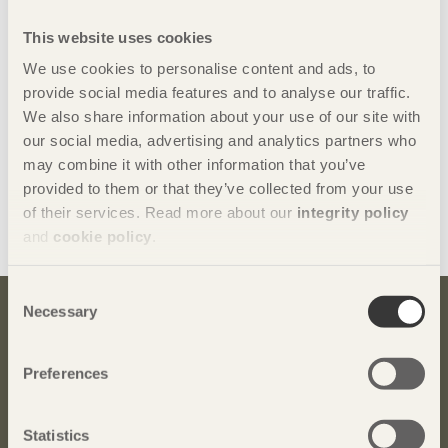
webbplatsen
byggbeskrivningar.se
kan du söka vilken/vilka
bygghandlare som finns på din ort.
This website uses cookies
We use cookies to personalise content and ads, to
Alla byggbeskrivningarna finns också på
provide social media features and to analyse our traffic.
webbplatsen
byggbeskrivningar.se
. Där finns även en
We also share information about your use of our site with
interaktiv tjänst som ger möjlighet att måttanpassa
our social media, advertising and analytics partners who
utvändiga byggprojekt efter egna förutsättningar samt
may combine it with other information that you’ve
skriva ut arbetsritningar, materialspecifikationer och
provided to them or that they’ve collected from your use
underlag för bygglovsansökan.
of their services. Read more about our
integrity policy
Dela denna sida:
and
cookie policy
.
Consent
Necessary
Selection
Bli inspirerad och lär dig mer om trä
Anmäl dig här för att få information om publikationer,
Preferences
seminarier och Svenskt Träs nyhetsbrev
Trä
.
Statistics
Anmäl dig för att få inspiration