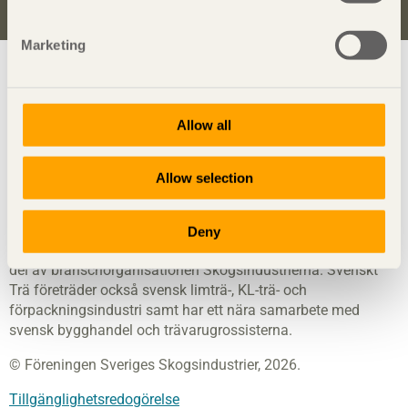
Marketing
Visa sajtkarta
Allow all
Svenskt Trä
sprider kunskap om trä, träprodukter och
träbyggande för att främja ett hållbart samhälle och en
Allow selection
livskraftig sågverksnäring. Det gör vi genom att inspirera,
utbilda och driva teknisk utveckling.
Deny
Svenskt Trä representerar svensk sågverksindustri och är en
del av branschorganisationen Skogsindustrierna. Svenskt
Trä företräder också svensk limträ-, KL-trä- och
förpackningsindustri samt har ett nära samarbete med
svensk bygghandel och trävarugrossisterna.
© Föreningen Sveriges Skogsindustrier, 2026.
Tillgänglighetsredogörelse