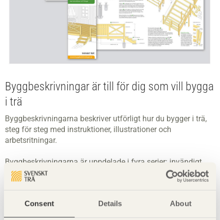
Byggbeskrivningar är till för dig som vill bygga
i trä
Byggbeskrivningarna beskriver utförligt hur du bygger i trä,
steg för steg med instruktioner, illustrationer och
arbetsritningar.
Byggbeskrivningarna är uppdelade i fyra serier: invändigt,
utvändigt, renovering och en allmän om material och
tillbehör och hobbysnickerier.
Consent
Details
About
Byggbeskrivningarna hittar du hos de flesta bygg- och
trävaruhandlare som är medlemmar i projektet Bygg i trä. På