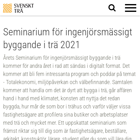
Sök
på
webbplatsen
Seminarium för ingenjörsmässigt
byggande i trä 2021
Årets Seminarium för ingenjörsmässigt byggande i trä
kommer för andra året i rad att sändas i digitalt format. Det
kommer att bli fem intressanta program och poddar på temat
- Totalekonomi, miljöpåverkan och välbefinnande. Samtalen
kommer att handla om det är dyrt att bygga i trä, går affären
hand i hand med klimatet, konsten att nyttja det redan
byggda, hur mår de som bor i trähus och varför väljer vissa
fastighetsägare att profilera sina butiker och arbetsplatser
med trä och mycket mer. Ett uppskattat seminarium som
främst riktar sig till dig som är fastighetsägare, beställare,
arkitekt, konstruktör, lärare, student eller du som vill lära dig