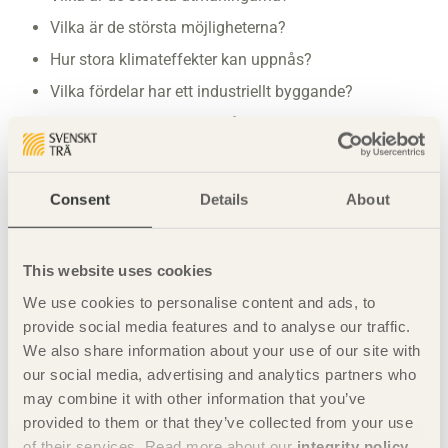
Vilka är de största möjligheterna?
Hur stora klimateffekter kan uppnås?
Vilka fördelar har ett industriellt byggande
?
Hur hanteras stadsmiljöfrågorna bäst?
Hur påverkas stadslivet och omgivningen?
Deltar gör:
Consent
Details
About
Helena Bjarnegård, Boverket, Riksarkitekt
Jan Dahlkvist, ÖrebroBostäder AB, Byggchef​
Björn Johanson, Bjerking, Konstruktör​
This website uses cookies
We use cookies to personalise content and ads, to
provide social media features and to analyse our traffic.
We also share information about your use of our site with
Avsnitt 2 torsdag 11 november
our social media, advertising and analytics partners who
Podd:
may combine it with other information that you’ve
provided to them or that they’ve collected from your use
of their services. Read more about our
integrity policy