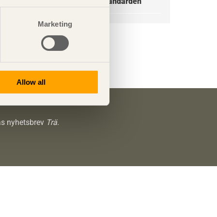
Träemballage och ISPM 15-standarden
Marketing
Allow all
räs nyhetsbrev
Trä
.