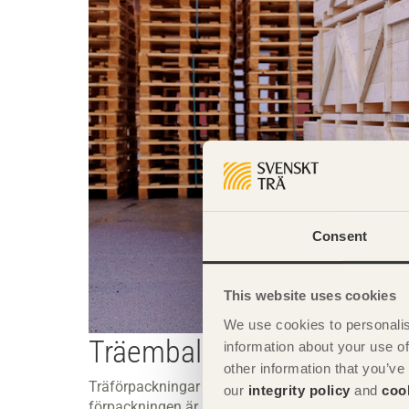
Consent
This website uses cookies
We use cookies to personalis
Träemballage som används 
information about your use of
other information that you’ve
Träförpackningar som ska exporteras utanför EU må
our
integrity policy
and
coo
förpackningen är behandlade så att spridning av i