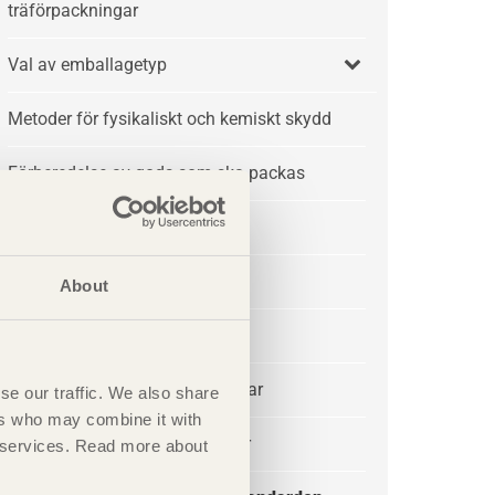
träförpackningar
Val av emballagetyp
Metoder för fysikaliskt och kemiskt skydd
Förberedelse av gods som ska packas
Träemballage och miljö
Trä som material
About
Standarder
Leverantörer av träförpackningar
se our traffic. We also share
ers who may combine it with
Forskning om trä och lastpallar
ir services. Read more about