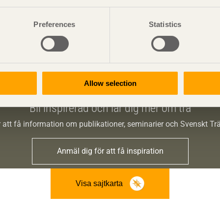
ckningar eftersom det kan vara svårt att veta slutdestinationen
Preferences
Statistics
m gäller för märkningen och hur den ska utformas hänvisas till
Allow selection
Bli inspirerad och lär dig mer om trä
 att få information om publikationer, seminarier och Svenskt T
Anmäl dig för att få inspiration
Visa sajtkarta