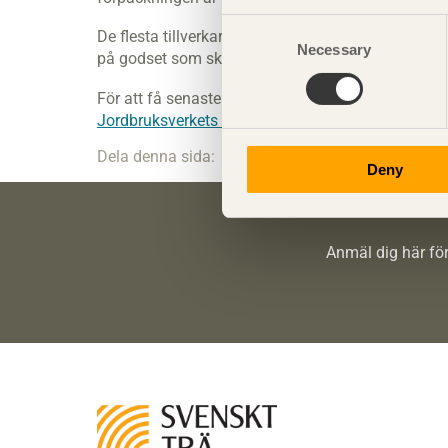
Consent
De flesta tillverkarna i Sverige märker sina förpa
Necessary
Selection
på godset som ska transporteras.
För att få senaste information om vilka regler so
Jordbruksverkets hemsida
.
Dela denna sida:
Deny
Anmäl dig här för