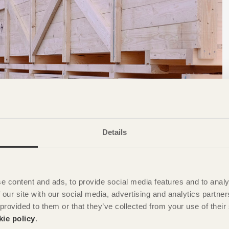
Details
e content and ads, to provide social media features and to analy
vid internationell handel
 our site with our social media, advertising and analytics partn
 provided to them or that they’ve collected from your use of the
ste vara märkta med ISPM 15 för att visa att virket eller
kie policy
.
nsekter och insektslarver förhindras.