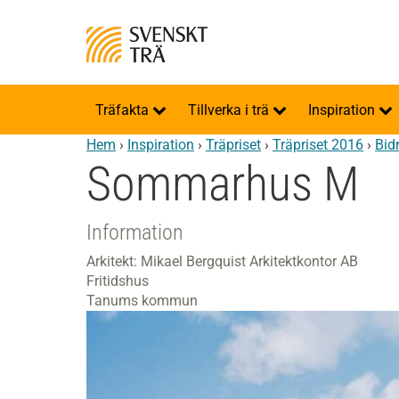
Träfakta
Tillverka i trä
Inspiration
Hem
›
Inspiration
›
Träpriset
›
Träpriset 2016
›
Bid
Sommarhus M
Information
Arkitekt: Mikael Bergquist Arkitektkontor AB
Fritidshus
Tanums kommun