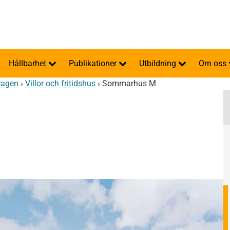
Hållbarhet
Publikationer
Utbildning
Om oss
ragen
›
Villor och fritidshus
›
Sommarhus M