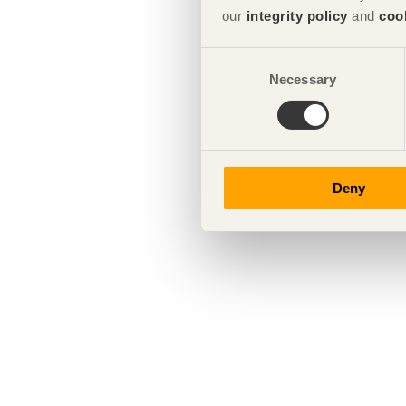
our
integrity policy
and
coo
Consent
Necessary
Selection
Deny