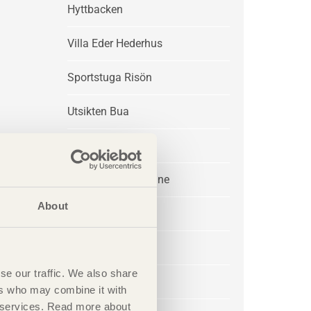
Hyttbacken
Villa Eder Hederhus
Sportstuga Risön
Utsikten Bua
Villa P&L
Sommarhus Akenine
About
Sunna
Rödön Villor
se our traffic. We also share
Hedebo
ers who may combine it with
ir services. Read more about