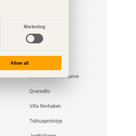
Villa Sunnanö
Boda
Marketing
Villa Kristina
Villa Arkö
Ljungdalen
Allow all
Sommarhus Mattsarve
QvarseBo
Villa Revhaken
Trähusprototyp
Jordkällaren