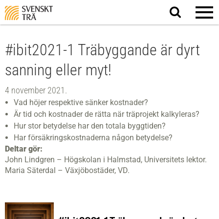
Sök
på
webbplatsen
#ibit2021-1 Träbyggande är dyrt
sanning eller myt!
4 november 2021.
Vad höjer respektive sänker kostnader?​
Är tid och kostnader de rätta när träprojekt kalkyleras? ​
Hur stor betydelse har den totala byggtiden?​
Har försäkringskostnaderna någon betydelse?​ ​
Deltar gör:
John Lindgren – Högskolan i Halmstad, Universitets lektor.​
Maria Säterdal – Växjöbostäder, VD.​