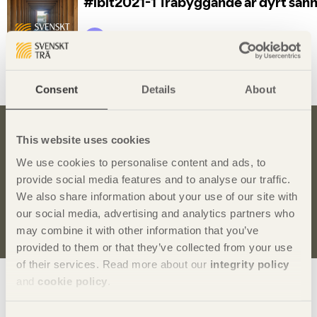
Dela denna sida:
Consent
Details
About
This website uses cookies
Bli inspirerad och lär dig mer om trä
We use cookies to personalise content and ads, to
Anmäl dig här för att få information om publikationer,
provide social media features and to analyse our traffic.
seminarier och Svenskt Träs nyhetsbrev
Trä
.
We also share information about your use of our site with
our social media, advertising and analytics partners who
Anmäl dig för att få inspiration
may combine it with other information that you’ve
provided to them or that they’ve collected from your use
of their services. Read more about our
integrity policy
Visa sajtkarta
and
cookie policy
.