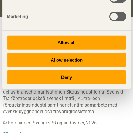
Anmäl dig för att få inspiration
Marketing
Visa sajtkarta
Allow all
Svenskt Trä
sprider kunskap om trä, träprodukter och
Allow selection
träbyggande för att främja ett hållbart samhälle och en
livskraftig sågverksnäring. Det gör vi genom att inspirera,
utbilda och driva teknisk utveckling.
Deny
Svenskt Trä representerar svensk sågverksindustri och är en
del av branschorganisationen Skogsindustrierna. Svenskt
Trä företräder också svensk limträ-, KL-trä- och
förpackningsindustri samt har ett nära samarbete med
svensk bygghandel och trävarugrossisterna.
© Föreningen Sveriges Skogsindustrier, 2026.