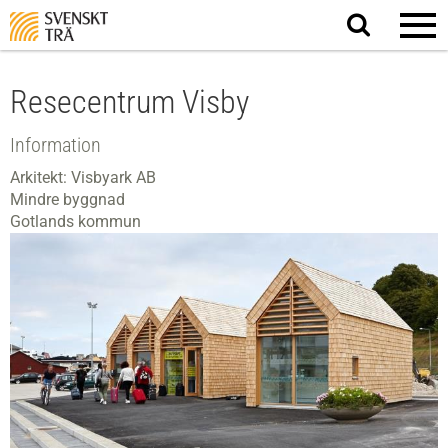
Sök
på
webbplatsen
Resecentrum Visby
Information
Arkitekt: Visbyark AB
Mindre byggnad
Gotlands kommun