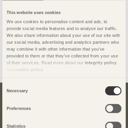
This website uses cookies
We use cookies to personalise content and ads, to
provide social media features and to analyse our traffic.
We also share information about your use of our site with
our social media, advertising and analytics partners who
may combine it with other information that you’ve
provided to them or that they’ve collected from your use
of their services. Read more about our
integrity policy
Dela denna sida:
and
cookie policy
.
Consent
Necessary
Selection
Bli inspirerad och lär dig mer om trä
Anmäl dig här för att få information om publikationer,
Preferences
seminarier och Svenskt Träs nyhetsbrev
Trä
.
Statistics